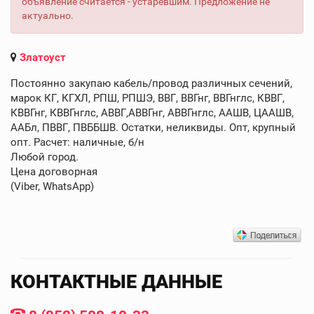
объявление считается - устаревшим. Предложение не
актуально.
Златоуст
Постоянно закупаю кабель/провод различных сечений,
марок КГ, КГХЛ, РПШ, РПШЭ, ВВГ, ВВГнг, ВВГнглс, КВВГ,
КВВГнг, КВВГнглс, АВВГ,АВВГнг, АВВГнглс, ААШВ, ЦААШВ,
ААБл, ПВВГ, ПВББШВ. Остатки, неликвиды. Опт, крупный
опт. Расчет: наличные, б/н
Любой город.
Цена договорная
(Viber, WhatsApp)
КОНТАКТНЫЕ ДАННЫЕ