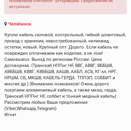
объявление считается - устаревшим. Предложение не
актуально.
Челябинск
Куплю кабель силовой, контрольный, гибкий шланговый,
провод с хранения, невостребованный, неликвид,
остатки, новый. Крупный опт. Дорого. Если кабель не
поврежден оплачиваем как изделие, а не лом!
Самовывоз. Выезд по регионам России. Цена
договорная. (Транскаб НППнг HF, ВВГ, АВВГ, ВББШВ,
АВББШВ, КВВГ, КВББШВ, ААШВ, ААБЛ, АСБ, КГ-хл, НРГ,
НРШМ, СБ, МКШВ, КАБЕЛЬ ГЕРДА. ТППЭП, СОББИТ и
многие др.) (Вниманию ломовиков! Очень дорого
покупаем алюминиевый кабель, а также мкэш, герда,
Транскаб НППнг HF, соббит и тонкий медный кабель)
Рассмотрим любые Ваши предложения
(Viber,Whatsapp,Telegram)
Игнат