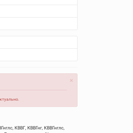
×
актуально.
нглс, КВВГ, КВВГнг, КВВГнглс,