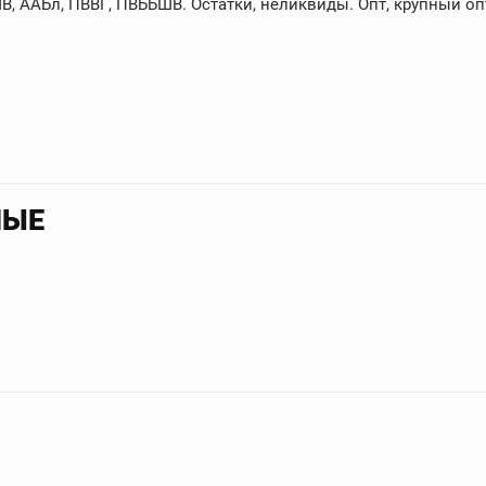
, ААБл, ПВВГ, ПВББШВ. Остатки, неликвиды. Опт, крупный опт
НЫЕ