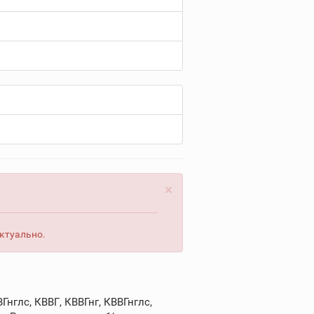
×
актуально.
нглс, КВВГ, КВВГнг, КВВГнглс,