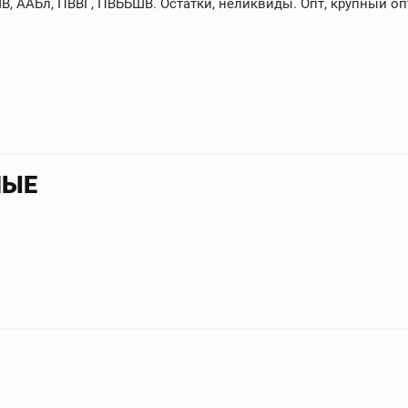
, ААБл, ПВВГ, ПВББШВ. Остатки, неликвиды. Опт, крупный опт
НЫЕ