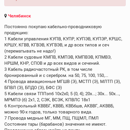
Челябинск
Постоянно покупаю кабельно-проводниковую
продукцию:
1 Кабели управления КУПВ, КУПР, КУПЭВ, КУПЭР, КРШС,
КРШУ, КГВВ, КГВЭВ, КУГВЭВ, и др всех типов и сеч
(перематывать не надо!)
2 Кабели судовые КМПВ, КМПЭВ, КМПВЭВ, КПМВЭ,
НРШМ, КНР, СПОВ и др всех видов и сечений.
3 Кабель радиочастотный РК, в том числе
бронированный и с серебром. на 50, 75, 100, 150,...
4 Провода авиационные МГШВ (Э), МСТП (Э), МЛТП (Э),
БПВЛ (Э), БПДО (Э), БФС (Э)
5 Кабели связи ТППэпб 10х2х0, 5 (0, 4); 20х...; 30х... 50х...,
МРМПЭ (б) 2х1, 2, СЭК, ВСЭК, КПВЛС 18х1
6 Контрольный КВВБГ, КВВБ, КВБбшв, АКВВГ, АКВВБ,
можно 90-х годов, только товарного вида.
7 Провода медные МГ, ММ, ПЩ, ПЩМЛ, ПМЛ
Состояние тары (барабанов) значения не имеют.