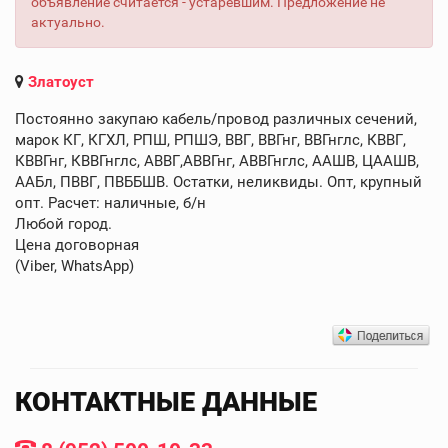
объявление считается - устаревшим. Предложение не
актуально.
Златоуст
Постоянно закупаю кабель/провод различных сечений,
марок КГ, КГХЛ, РПШ, РПШЭ, ВВГ, ВВГнг, ВВГнглс, КВВГ,
КВВГнг, КВВГнглс, АВВГ,АВВГнг, АВВГнглс, ААШВ, ЦААШВ,
ААБл, ПВВГ, ПВББШВ. Остатки, неликвиды. Опт, крупный
опт. Расчет: наличные, б/н
Любой город.
Цена договорная
(Viber, WhatsApp)
КОНТАКТНЫЕ ДАННЫЕ