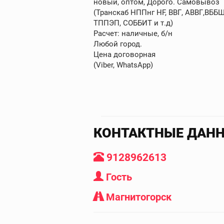
новый, оптом, Дорого. Самовывоз
(Транскаб НППнг HF, ВВГ, АВВГ,ВБ
ТППЭП, СОББИТ и т.д)
Расчет: наличные, б/н
Любой город.
Цена договорная
(Viber, WhatsApp)
КОНТАКТНЫЕ ДАН
9128962613
Гость
Магнитогорск