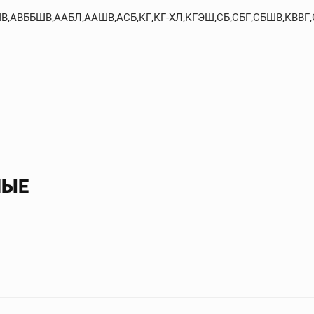
БШВ,АВББШВ,ААБЛ,ААШВ,АСБ,КГ,КГ-ХЛ,КГЭШ,СБ,СБГ,СБШВ,КВВГ
НЫЕ