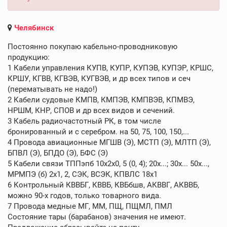
Челябинск
Постоянно покупаю кабельно-проводниковую
продукцию:
1 Кабели управления КУПВ, КУПР, КУПЭВ, КУПЭР, КРШС,
КРШУ, КГВВ, КГВЭВ, КУГВЭВ, и др всех типов и сеч
(перематывать не надо!)
2 Кабели судовые КМПВ, КМПЭВ, КМПВЭВ, КПМВЭ,
НРШМ, КНР, СПОВ и др всех видов и сечений.
3 Кабель радиочастотный РК, в том числе
бронированный и с серебром. на 50, 75, 100, 150,...
4 Провода авиационные МГШВ (Э), МСТП (Э), МЛТП (Э),
БПВЛ (Э), БПДО (Э), БФС (Э)
5 Кабели связи ТППэпб 10х2х0, 5 (0, 4); 20х...; 30х... 50х...,
МРМПЭ (б) 2х1, 2, СЭК, ВСЭК, КПВЛС 18х1
6 Контрольный КВВБГ, КВВБ, КВБбшв, АКВВГ, АКВВБ,
можно 90-х годов, только товарного вида.
7 Провода медные МГ, ММ, ПЩ, ПЩМЛ, ПМЛ
Состояние тары (барабанов) значения не имеют.