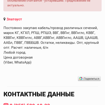
объявление считается - устаревшим. Предложение не
актуально.
Златоуст
Постоянно закупаю кабель/провод различных сечений,
марок КГ, КГХЛ, РПШ, РПШЭ, ВВГ, ВВГнг, ВВГнглс, КВВГ,
КВВГнг, КВВГнглс, АВВГ,АВВГнг, АВВГнглс, ААШВ, ЦААШВ,
ААБл, ПВВГ, ПВББШВ. Остатки, неликвиды. Опт, крупный
опт. Расчет: наличные, б/н
Любой город.
Цена договорная
(Viber, WhatsApp)
КОНТАКТНЫЕ ДАННЫЕ