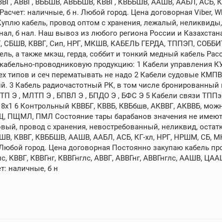
ВГ, АВВГ, ВББШВ, АВББШВ, КВВГ, КВББШВ, ААШВ, ААБЛ, АСБ, 
счет: наличные, б н. Любой город. Цена договорная Viber, What
 Куплю кабель, провод оптом с хранения, лежалый, неликвиды,
 нал, б нал. Наш вывоз из любого региона России и Казахстан
БГ, СБШВ, КВВГ, Сип, НРГ, МКШВ, КАБЕЛЬ ГЕРДА, ТППЭП, СОББ
ль, а также мкэш, герда, соббит и тонкий медный кабель Р
ю кабельно-проводниковую продукцию: 1 Кабели управления К
всех типов и сеч перематывать не надо 2 Кабели судовые КМ
. 3 Кабель радиочастотный РК, в том числе бронированный и с 
 , МЛТП Э , БПВЛ Э , БПДО Э , БФС Э 5 Кабели связи ТППэпб 10х
18х1 6 Контрольный КВВБГ, КВВБ, КВБбшв, АКВВГ, АКВВБ, можно
Щ, ПЩМЛ, ПМЛ Состояние тары барабанов значения не имеют.
вый, провод с хранения, невостребованный, неликвид, остатк
ШВ, КВВГ, КВББШВ, ААШВ, ААБЛ, АСБ, КГ-хл, НРГ, НРШМ, СБ,
н. Любой город. Цена договорная Постоянно закупаю кабель пр
лс, КВВГ, КВВГнг, КВВГнглс, АВВГ, АВВГнг, АВВГнглс, ААШВ, ЦА
т: наличные, б н