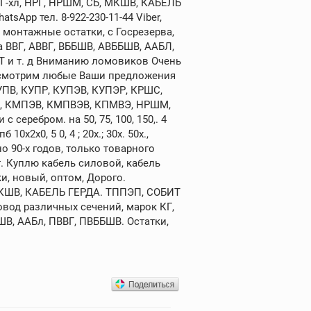
КГ-хл, НРГ, НРШМ, СБ, МКШВ, КАБЕЛЬ
sApp тел. 8-922-230-11-44 Viber,
 монтажные остатки, с Госрезерва,
а ВВГ, АВВГ, ВББШВ, АВББШВ, ААБЛ,
ИТ и т. д Вниманию ломовиков Очень
ассмотрим любые Ваши предложения
УПВ, КУПР, КУПЭВ, КУПЭР, КРШС,
ПВ, КМПЭВ, КМПВЭВ, КПМВЭ, НРШМ,
серебром. на 50, 75, 100, 150,. 4
2х0, 5 0, 4 ; 20х.; 30х. 50х.,
 90-х годов, только товарного
 Куплю кабель силовой, кабель
и, новый, оптом, Дорого.
 МКШВ, КАБЕЛЬ ГЕРДА. ТППЭП, СОБИТ
овод различных сечений, марок КГ,
АШВ, ААБл, ПВВГ, ПВББШВ. Остатки,