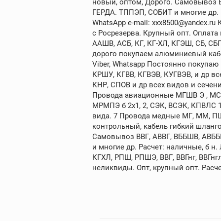
новый, оптом, Дорого. Самовывоз В
ГЕРДА. ТППЭП, СОБИТ и многие др. Ра
WhatsApp e-mail: xxx8500@yandex.ru
с Росрезерва. Крупный опт. Оплата
ААШВ, АСБ, КГ, КГ-ХЛ, КГЭШ, СБ, С
дорого покупаем алюминиевый кабе
Viber, Whatsapp Постоянно покупа
КРШУ, КГВВ, КГВЭВ, КУГВЭВ, и др 
КНР, СПОВ и др всех видов и сечений
Провода авиационные МГШВ Э , МСТП Э
МРМПЭ б 2х1, 2, СЭК, ВСЭК, КПВЛС 
вида. 7 Провода медные МГ, ММ, П
контрольный, кабель гибкий шланго
Самовывоз ВВГ, АВВГ, ВББШВ, АВББ
и многие др. Расчет: наличные, б 
КГХЛ, РПШ, РПШЭ, ВВГ, ВВГнг, ВВГнг
неликвиды. Опт, крупный опт. Расче