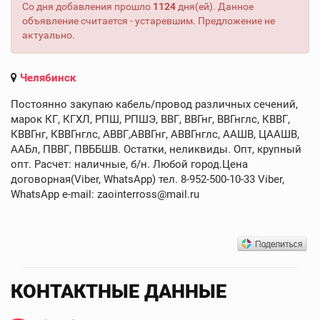
Со дня добавления прошло
1124
дня(ей). Данное
объявление считается - устаревшим. Предложение не
актуально.
Челябинск
Постоянно закупаю кабель/провод различных сечений,
марок КГ, КГХЛ, РПШ, РПШЭ, ВВГ, ВВГнг, ВВГнглс, КВВГ,
КВВГнг, КВВГнглс, АВВГ,АВВГнг, АВВГнглс, ААШВ, ЦААШВ,
ААБл, ПВВГ, ПВББШВ. Остатки, неликвиды. Опт, крупный
опт. Расчет: наличные, б/н. Любой город.Цена
договорная(Viber, WhatsApp) тел. 8-952-500-10-33 Viber,
WhatsApp e-mail: zaointerross@mail.ru
КОНТАКТНЫЕ ДАННЫЕ