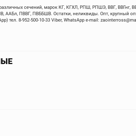
зличных сечений, марок КГ, КГХЛ, РПШ, РПШЭ, ВВГ, ВВГнг, ВВГ
В, ААБл, ПВВГ, ПВББШВ. Остатки, неликвиды. Опт, крупный опт
p) тел. 8-952-500-10-33 Viber, WhatsApp e-mail: zaointerross@mai
НЫЕ