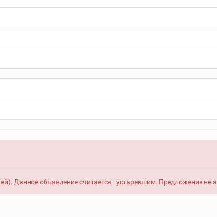
ей). Данное объявление считается - устаревшим. Предложение не 