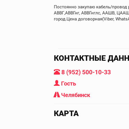
Постоянно закупаю кабель/провод ра
АВВГ,АВВГнг, АВВГнглс, ААШВ, ЦААШ
город.Цена договорная(Viber, WhatsAp
КОНТАКТНЫЕ ДАН
8 (952) 500-10-33
Гость
Челябинск
КАРТА