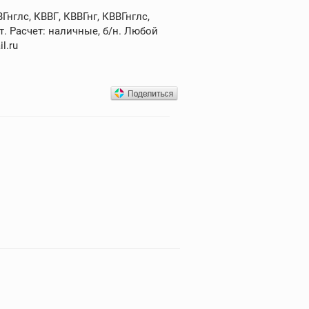
нглс, КВВГ, КВВГнг, КВВГнглс,
. Расчет: наличные, б/н. Любой
l.ru