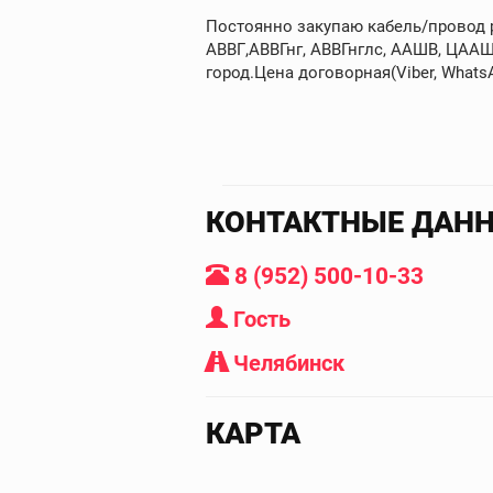
Постоянно закупаю кабель/провод ра
АВВГ,АВВГнг, АВВГнглс, ААШВ, ЦААШ
город.Цена договорная(Viber, WhatsAp
КОНТАКТНЫЕ ДАН
8 (952) 500-10-33
Гость
Челябинск
КАРТА