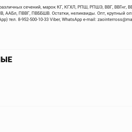
зличных сечений, марок КГ, КГХЛ, РПШ, РПШЭ, ВВГ, ВВГнг, ВВГ
В, ААБл, ПВВГ, ПВББШВ. Остатки, неликвиды. Опт, крупный опт
p) тел. 8-952-500-10-33 Viber, WhatsApp e-mail: zaointerross@mai
НЫЕ