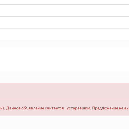
й). Данное объявление считается - устаревшим. Предложение не ак