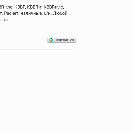
нглс, КВВГ, КВВГнг, КВВГнглс,
. Расчет: наличные, б/н. Любой
l.ru