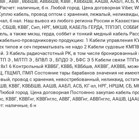
ВГ, АВВГ, ВББШВ, АВББШВ, КВВГ, КВББШВ, ААШВ, ААБЛ, АСБ, 
счет: наличные, б н. Любой город. Цена договорная Viber, What
 Куплю кабель, провод оптом с хранения, лежалый, неликвиды,
 нал, б нал. Наш вывоз из любого региона России и Казахстан
БГ, СБШВ, КВВГ, Сип, НРГ, МКШВ, КАБЕЛЬ ГЕРДА, ТППЭП, СОББ
ль, а также мкэш, герда, соббит и тонкий медный кабель Р
ю кабельно-проводниковую продукцию: 1 Кабели управления К
всех типов и сеч перематывать не надо 2 Кабели судовые КМ
. 3 Кабель радиочастотный РК, в том числе бронированный и с 
 , МЛТП Э , БПВЛ Э , БПДО Э , БФС Э 5 Кабели связи ТППэпб 10х
18х1 6 Контрольный КВВБГ, КВВБ, КВБбшв, АКВВГ, АКВВБ, можно
Щ, ПЩМЛ, ПМЛ Состояние тары барабанов значения не имеют.
вый, провод с хранения, невостребованный, неликвид, остатк
ШВ, КВВГ, КВББШВ, ААШВ, ААБЛ, АСБ, КГ-хл, НРГ, НРШМ, СБ,
н. Любой город. Цена договорная Постоянно закупаю кабель пр
лс, КВВГ, КВВГнг, КВВГнглс, АВВГ, АВВГнг, АВВГнглс, ААШВ, ЦА
т: наличные, б н