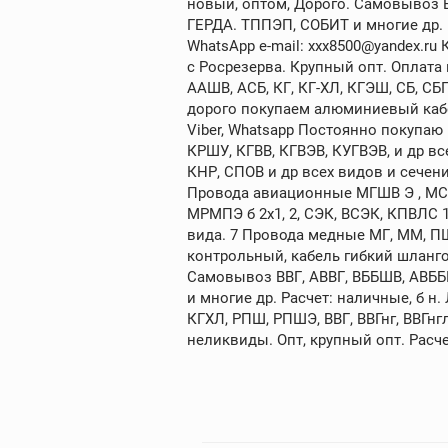
новый, оптом, Дорого. Самовывоз В
ГЕРДА. ТППЭП, СОБИТ и многие др. Ра
WhatsApp e-mail: xxx8500@yandex.ru
с Росрезерва. Крупный опт. Оплата
ААШВ, АСБ, КГ, КГ-ХЛ, КГЭШ, СБ, С
дорого покупаем алюминиевый кабе
Viber, Whatsapp Постоянно покупа
КРШУ, КГВВ, КГВЭВ, КУГВЭВ, и др 
КНР, СПОВ и др всех видов и сечений
Провода авиационные МГШВ Э , МСТП Э
МРМПЭ б 2х1, 2, СЭК, ВСЭК, КПВЛС 
вида. 7 Провода медные МГ, ММ, П
контрольный, кабель гибкий шланго
Самовывоз ВВГ, АВВГ, ВББШВ, АВББ
и многие др. Расчет: наличные, б 
КГХЛ, РПШ, РПШЭ, ВВГ, ВВГнг, ВВГнг
неликвиды. Опт, крупный опт. Расче