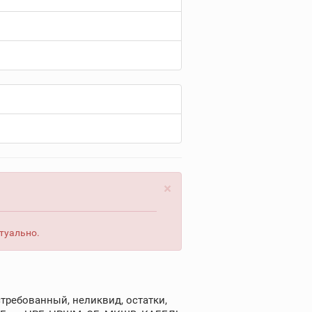
×
туально.
требованный, неликвид, остатки,