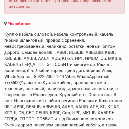
объявление считается - устаревшим. Предложение не
актуально.
Челябинск
Куплю кабель силовой, кабель контрольный, кабель
гибкий шланговый, провод с хранения,
невостребованный, неликвид, остатки, новый, оптом,
Дорого. Самовывоз ВВГ, АВВГ, ВББШВ, АВББШВ, КВВГ,
КВББШВ, ААШВ, ААБЛ, АСБ, КГ-хл, НРГ, НРШМ, СБ, МКШВ,
КАБЕЛЬ ГЕРДА. ТППЭП, СОБИТ и многие др. Расчет:
наличные, б н. Любой город. Цена договорная Viber,
WhatsApp тел. 8-922-230-11-44 Viber, WhatsApp e-mail:
xxx8500@yandex.ru Куплю кабель, провод оптом с
хранения, лежалый, неликвиды, монтажные остатки, с
Госрезерва, с Росрезерва. Крупный опт. Оплата нал, б
нал. Наш вывоз из любого региона России и Казахстана
ВВГ, АВВГ, ВББШВ, АВББШВ, ААБЛ, ААШВ, АСБ, КГ, КГ-ХЛ,
КГЭШ, СБ, СБГ, СБШВ, КВВГ, Сип, НРГ, МКШВ, КАБЕЛЬ
ГЕРДА, ТППЭП, СОББИТ и т. д Вниманию ломовиков
Очень дорого покупаем алюминиевый кабель, а также