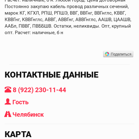
Постоянно закупаю кабель провод различных сечений,
марок КГ, КГХЛ, РПШ, РПШЭ, ВВГ, ВВГнг, ВВГнглс, КВВГ,
КВВГнг, КВВГнглс, АВВГ, АВВГнг, АВВГнглс, ААШВ, ЦААШВ,
ААБл, ПВВГ, ПВББШВ. Остатки, неликвиды. Опт, крупный
опт. Расчет: наличные, б н
КОНТАКТНЫЕ ДАННЫЕ
8 (922) 230-11-44
Гость
Челябинск
КАРТА