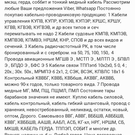
мкэш, герда, соббит и тонкий медный кабель Рассмотрим
любые Ваши предложения Viber, Whatsapp Постоянно
покупаю кабельно-проводниковую продукцию: 1 Кабели
управления КУПВ, КУПР, КУПЭВ, КУПЭР, КРШС, КРШУ,
КГВВ, КГВЭВ, КУГВЭВ, и др всех типов и сеч
перематывать не надо 2 Кабели судовые КМПВ, КМПЭВ,
КМПВЭВ, КПМВЭ, НРШМ, КНР, СПОВ и др всех видов и
сечений. 3 Кабель радиочастотный РК, в том числе
бронированный и с серебром. на 50, 75, 100, 150,. 4
Провода авиационные МГШВ Э , МСТП Э , МЛТП Э , БПВЛ
Э , БПДО Э , БФС Э 5 Кабели связи ТППэпб 10х2х0, 5 0, 4 ;
20х.; 30х. 50х., МРМПЭ б 2х1, 2, СЭК, ВСЭК, КПВЛС 18х1 6
Контрольный КВВБГ, КВВБ, КВБбшв, АКВВГ, АКВВБ,
можно 90-х годов, только товарного вида. 7 Провода
медные МГ, ММ, ПЩ, ПЩМЛ, ПМЛ Состояние тары
барабанов значения не имеют. Куплю кабель силовой,
кабель контрольный, кабель гибкий шланговый, провод с
хранения, невостребованный, неликвид, остатки, новый,
оптом, Дорого. Самовывоз ВВГ, АВВГ, ВББШВ, АВББШВ,
КВВГ, КВББШВ, ААШВ, ААБЛ, АСБ, КГ-хл, НРГ, НРШМ, СБ,
МКШВ, КАБЕЛЬ ГЕРДА. ТППЭП, СОБИТ и многие др.
Расчет: наличные, б н. Любой город. Цена договорная