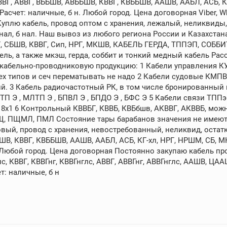
ВГ, АВВГ, ВББШВ, АВББШВ, КВВГ, КВББШВ, ААШВ, ААБЛ, АСБ, 
счет: наличные, б н. Любой город. Цена договорная Viber, What
 Куплю кабель, провод оптом с хранения, лежалый, неликвиды,
 нал, б нал. Наш вывоз из любого региона России и Казахстан
БГ, СБШВ, КВВГ, Сип, НРГ, МКШВ, КАБЕЛЬ ГЕРДА, ТППЭП, СОББ
ль, а также мкэш, герда, соббит и тонкий медный кабель Р
ю кабельно-проводниковую продукцию: 1 Кабели управления К
всех типов и сеч перематывать не надо 2 Кабели судовые КМ
. 3 Кабель радиочастотный РК, в том числе бронированный и с 
 , МЛТП Э , БПВЛ Э , БПДО Э , БФС Э 5 Кабели связи ТППэпб 10х
18х1 6 Контрольный КВВБГ, КВВБ, КВБбшв, АКВВГ, АКВВБ, можно
Щ, ПЩМЛ, ПМЛ Состояние тары барабанов значения не имеют.
вый, провод с хранения, невостребованный, неликвид, остатк
ШВ, КВВГ, КВББШВ, ААШВ, ААБЛ, АСБ, КГ-хл, НРГ, НРШМ, СБ,
н. Любой город. Цена договорная Постоянно закупаю кабель пр
лс, КВВГ, КВВГнг, КВВГнглс, АВВГ, АВВГнг, АВВГнглс, ААШВ, ЦА
т: наличные, б н