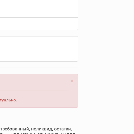
×
туально.
требованный, неликвид, остатки,