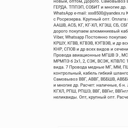
новый, оптом, Дорого. Самовывоз В
ГЕРДА. ТППЭП, СОБИТ и многие др. Ра
WhatsApp e-mail: xxx8500@yandex.ru
с Росрезерва. Крупный опт. Оплата
ААШВ, АСБ, КГ, КГ-ХЛ, КГЭШ, СБ, С
дорого покупаем алюминиевый кабе
Viber, Whatsapp Постоянно покупа
КРШУ, КГВВ, КГВЭВ, КУГВЭВ, и др 
КНР, СПОВ и др всех видов и сечений
Провода авиационные МГШВ Э , МСТП Э
МРМПЭ б 2х1, 2, СЭК, ВСЭК, КПВЛС 
вида. 7 Провода медные МГ, ММ, П
контрольный, кабель гибкий шланго
Самовывоз ВВГ, АВВГ, ВББШВ, АВББ
и многие др. Расчет: наличные, б 
КГХЛ, РПШ, РПШЭ, ВВГ, ВВГнг, ВВГнг
неликвиды. Опт, крупный опт. Расче