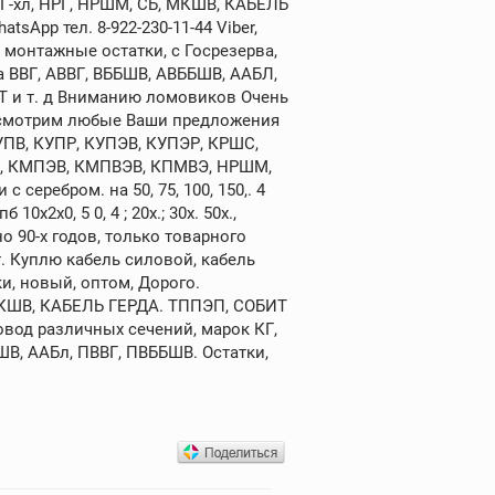
КГ-хл, НРГ, НРШМ, СБ, МКШВ, КАБЕЛЬ
sApp тел. 8-922-230-11-44 Viber,
 монтажные остатки, с Госрезерва,
а ВВГ, АВВГ, ВББШВ, АВББШВ, ААБЛ,
ИТ и т. д Вниманию ломовиков Очень
ассмотрим любые Ваши предложения
УПВ, КУПР, КУПЭВ, КУПЭР, КРШС,
ПВ, КМПЭВ, КМПВЭВ, КПМВЭ, НРШМ,
серебром. на 50, 75, 100, 150,. 4
2х0, 5 0, 4 ; 20х.; 30х. 50х.,
 90-х годов, только товарного
 Куплю кабель силовой, кабель
и, новый, оптом, Дорого.
 МКШВ, КАБЕЛЬ ГЕРДА. ТППЭП, СОБИТ
овод различных сечений, марок КГ,
АШВ, ААБл, ПВВГ, ПВББШВ. Остатки,