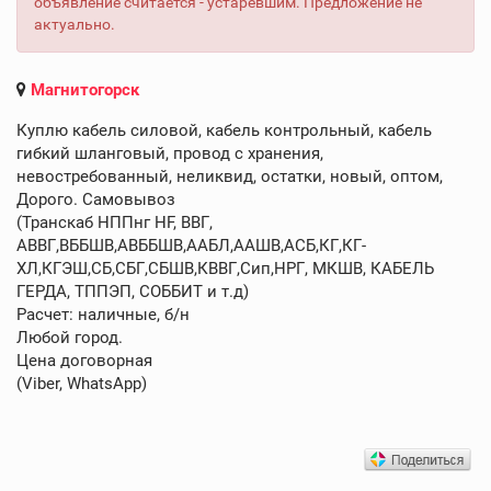
объявление считается - устаревшим. Предложение не
актуально.
Магнитогорск
Куплю кабель силовой, кабель контрольный, кабель
гибкий шланговый, провод с хранения,
невостребованный, неликвид, остатки, новый, оптом,
Дорого. Самовывоз
(Транскаб НППнг HF, ВВГ,
АВВГ,ВББШВ,АВББШВ,ААБЛ,ААШВ,АСБ,КГ,КГ-
ХЛ,КГЭШ,СБ,СБГ,СБШВ,КВВГ,Сип,НРГ, МКШВ, КАБЕЛЬ
ГЕРДА, ТППЭП, СОББИТ и т.д)
Расчет: наличные, б/н
Любой город.
Цена договорная
(Viber, WhatsApp)