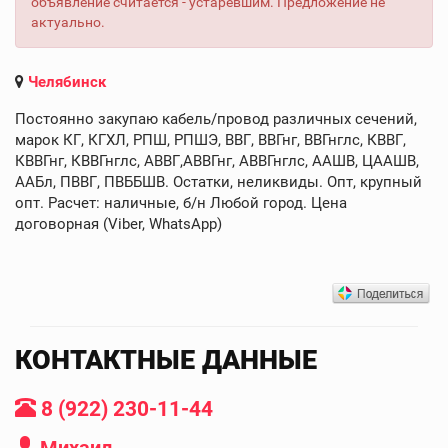
объявление считается - устаревшим. Предложение не
актуально.
Челябинск
Постоянно закупаю кабель/провод различных сечений,
марок КГ, КГХЛ, РПШ, РПШЭ, ВВГ, ВВГнг, ВВГнглс, КВВГ,
КВВГнг, КВВГнглс, АВВГ,АВВГнг, АВВГнглс, ААШВ, ЦААШВ,
ААБл, ПВВГ, ПВББШВ. Остатки, неликвиды. Опт, крупный
опт. Расчет: наличные, б/н Любой город. Цена
договорная (Viber, WhatsApp)
КОНТАКТНЫЕ ДАННЫЕ
8 (922) 230-11-44