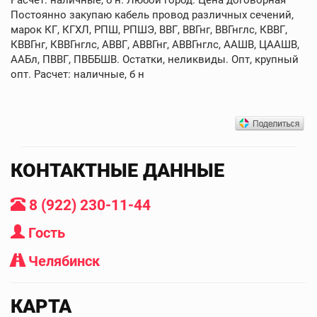
Постоянно закупаю кабель провод различных сечений,
марок КГ, КГХЛ, РПШ, РПШЭ, ВВГ, ВВГнг, ВВГнглс, КВВГ,
КВВГнг, КВВГнглс, АВВГ, АВВГнг, АВВГнглс, ААШВ, ЦААШВ,
ААБл, ПВВГ, ПВББШВ. Остатки, неликвиды. Опт, крупный
опт. Расчет: наличные, б н
КОНТАКТНЫЕ ДАННЫЕ
8 (922) 230-11-44
Гость
Челябинск
КАРТА