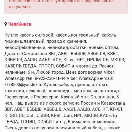
объявление считается - устаревшим. Предложение не
актуально.
Челябинск
Куплю кабель силовой, кабель контрольный, кабель
гибкий шланговый, провод с хранения,
невостребованный, неликвид, остатки, новый, оптом,
Дорого. Самовывоз ВВГ, АВВГ, ВББШВ, АВББШВ, КВВГ,
КВББШВ, ААШВ, ААБЛ, АСБ, КГ-хл, НРГ, НРШМ, СБ, МКШВ,
КАБЕЛЬ ГЕРДА. ТППЭП, СОБИТ и многие др. Расчет:
наличные, б н. Любой город. Цена договорная Viber,
WhatsApp тел. 8-922-230-11-44 Viber, WhatsApp e-mail:
xxx8500@yandex.ru Куплю кабель, провод оптом с
хранения, лежалый, неликвиды, монтажные остатки, с
Госрезерва, с Росрезерва. Крупный опт. Оплата нал, б
нал. Наш вывоз из любого региона России и Казахстана
ВВГ, АВВГ, ВББШВ, АВББШВ, ААБЛ, ААШВ, АСБ, КГ, КГ-ХЛ,
КГЭШ, СБ, СБГ, СБШВ, КВВГ, Сип, НРГ, МКШВ, КАБЕЛЬ
ГЕРДА, ТППЭП, СОББИТ и т. д Вниманию ломовиков
Очень дорого покупаем алюминиевый кабель, а также