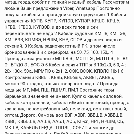
мкэш, герда, соббит и тонкий медный кабель Рассмотрим
любые Ваши предложения Viber, Whatsapp Постоянно
покупаю кабельно-проводниковую продукцию: 1 Кабели
управления КУПВ, КУПР, КУПЭВ, КУПЭР, КРШС, КРШУ,
КГВВ, КГВЭВ, КУГВЭВ, и др всех типов и сеч
перематывать не надо 2 Кабели судовые КМПВ, КМПЭВ,
КМПВЭВ, КПМВЭ, НРШМ, КНР, СПОВ и др всех видов и
сечений. 3 Кабель радиочастотный РК, в том числе
бронированный и с серебром. на 50, 75, 100, 150,. 4
Провода авиационные МГШВ Э , МСТП Э , МЛТП Э , БПВЛ
Э , БПДО Э , БФС Э 5 Кабели связи ТППэпб 10х2х0, 5 0, 4 ;
20х.; 30х. 50х., МРМПЭ б 2х1, 2, СЭК, ВСЭК, КПВЛС 18х1 6
Контрольный КВВБГ, КВВБ, КВБбшв, АКВВГ, АКВВБ,
можно 90-х годов, только товарного вида. 7 Провода
медные МГ, ММ, ПЩ, ПЩМЛ, ПМЛ Состояние тары
барабанов значения не имеют. Куплю кабель силовой,
кабель контрольный, кабель гибкий шланговый, провод с
хранения, невостребованный, неликвид, остатки, новый,
оптом, Дорого. Самовывоз ВВГ, АВВГ, ВББШВ, АВББШВ,
КВВГ, КВББШВ, ААШВ, ААБЛ, АСБ, КГ-хл, НРГ, НРШМ, СБ,
МКШВ, КАБЕЛЬ ГЕРДА. ТППЭП, СОБИТ и многие др.
Расчет: наличные, б н. Любой город. Цена договорная