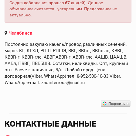
Со дня добавления прошло
67
дня(ей). Данное
объявление считается - устаревшим. Предложение не
актуально.
Челябинск
Постоянно закупаю кабель/провод различных сечений,
марок КГ, КГХЛ, РПШ, РПШЭ, ВВГ, ВВГнг, ВВГнглс, КВВГ,
КВВГнг, КВВГнглс, АВВГ,АВВГнг, АВВГнглс, ААШВ, ЦААШВ,
ААБл, ПВВГ, ПВББШВ. Остатки, неликвиды. Опт, крупный
опт. Расчет: наличные, б/н. Любой город.Цена
договорная(Viber, WhatsApp) тел. 8-952-500-10-33 Viber,
WhatsApp e-mail: zaointerross@mail.ru
КОНТАКТНЫЕ ДАННЫЕ