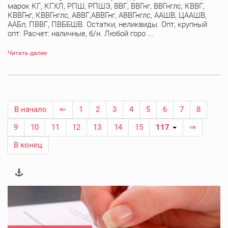
марок КГ, КГХЛ, РПШ, РПШЭ, ВВГ, ВВГнг, ВВГнглс, КВВГ,
КВВГнг, КВВГнглс, АВВГ,АВВГнг, АВВГнглс, ААШВ, ЦААШВ,
ААБл, ПВВГ, ПВББШВ. Остатки, неликвиды. Опт, крупный
опт. Расчет: наличные, б/н. Любой горо ...
Читать далее
В начало
⇐
1
2
3
4
5
6
7
8
9
10
11
12
13
14
15
117
⇒
В конец