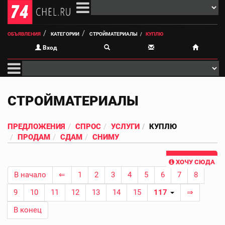
ОБЪЯВЛЕНИЯ
КАТЕГОРИИ
СТРОЙМАТЕРИАЛЫ
КУПЛЮ
Вход
СТРОЙМАТЕРИАЛЫ
ПРЕДЛОЖЕНИЯ
СПРОС
УСЛУГИ
КУПЛЮ
ПРОДАМ
СДАМ
СНИМУ
ХОЧУ СЮДА
В начало
⇐
1
2
3
4
5
6
7
8
9
10
11
12
13
14
15
117
⇒
В конец