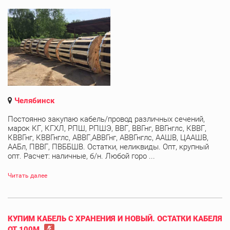
Челябинск
Постоянно закупаю кабель/провод различных сечений,
марок КГ, КГХЛ, РПШ, РПШЭ, ВВГ, ВВГнг, ВВГнглс, КВВГ,
КВВГнг, КВВГнглс, АВВГ,АВВГнг, АВВГнглс, ААШВ, ЦААШВ,
ААБл, ПВВГ, ПВББШВ. Остатки, неликвиды. Опт, крупный
опт. Расчет: наличные, б/н. Любой горо ...
Читать далее
КУПИМ КАБЕЛЬ С ХРАНЕНИЯ И НОВЫЙ. ОСТАТКИ КАБЕЛЯ
ОТ 100М.