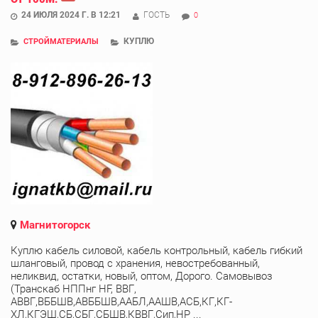
24 ИЮЛЯ 2024 Г. В 12:21
ГОСТЬ
0
КУПЛЮ
СТРОЙМАТЕРИАЛЫ
Магнитогорск
Куплю кабель силовой, кабель контрольный, кабель гибкий
шланговый, провод с хранения, невостребованный,
неликвид, остатки, новый, оптом, Дорого. Самовывоз
(Транскаб НППнг HF, ВВГ,
АВВГ,ВББШВ,АВББШВ,ААБЛ,ААШВ,АСБ,КГ,КГ-
ХЛ,КГЭШ,СБ,СБГ,СБШВ,КВВГ,Сип,НР ...