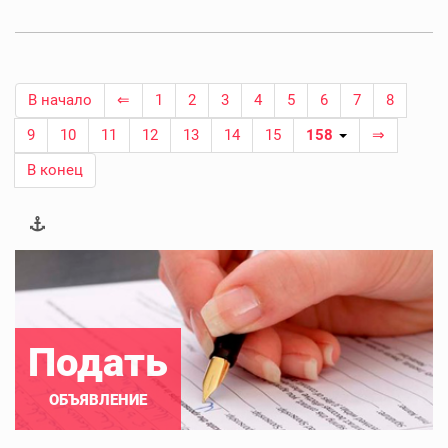
В начало
⇐
1
2
3
4
5
6
7
8
9
10
11
12
13
14
15
158
⇒
В конец
Подать
ОБЪЯВЛЕНИЕ