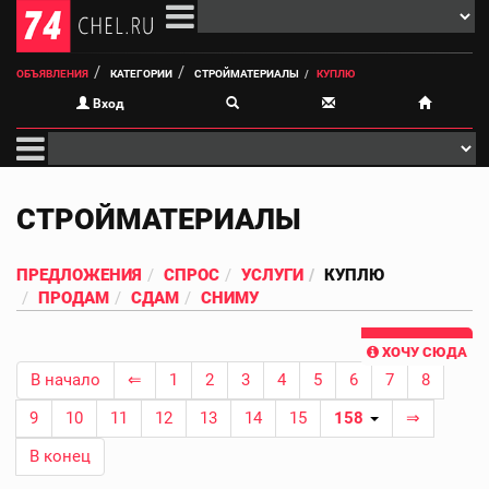
ОБЪЯВЛЕНИЯ
КАТЕГОРИИ
СТРОЙМАТЕРИАЛЫ
КУПЛЮ
Вход
СТРОЙМАТЕРИАЛЫ
ПРЕДЛОЖЕНИЯ
СПРОС
УСЛУГИ
КУПЛЮ
ПРОДАМ
СДАМ
СНИМУ
ХОЧУ СЮДА
В начало
⇐
1
2
3
4
5
6
7
8
9
10
11
12
13
14
15
158
⇒
В конец