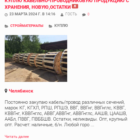
КУПЛЮ КАБЕЛЬНО-ПРОВОДНИКОВУЮ ПРОДУКЦИЮ С
ХРАНЕНИЯ, НОВУЮ,ОСТАТКИ
23 МАРТА 2024 Г. В 14:16
ГОСТЬ
0
КУПЛЮ
СТРОЙМАТЕРИАЛЫ
Челябинск
Постоянно закупаю кабель/провод различных сечений,
марок КГ, КГХЛ, РПШ, РПШЭ, ВВГ, ВВГнг, ВВГнглс, КВВГ,
КВВГнг, КВВГнглс, АВВГ,АВВГнг, АВВГнглс, ААШВ, ЦААШВ,
ААБл, ПВВГ, ПВББШВ. Остатки, неликвиды. Опт, крупный
опт. Расчет: наличные, б/н. Любой горо ...
Читать далее