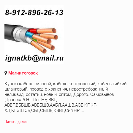
Магнитогорск
Куплю кабель силовой, кабель контрольный, кабель гибкий
шланговый, провод с хранения, невостребованный,
неликвид, остатки, новый, оптом, Дорого. Самовывоз
(Транскаб НППнг HF, ВВГ,
АВВГ,ВББШВ,АВББШВ,ААБЛ,ААШВ,АСБ,КГ,КГ-
ХЛ,КГЭШ,СБ,СБГ,СБШВ,КВВГ,Сип,НР ...
Читать далее