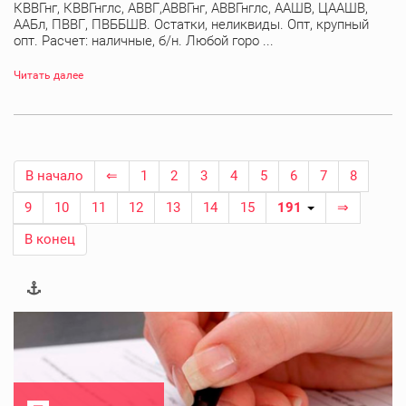
КВВГнг, КВВГнглс, АВВГ,АВВГнг, АВВГнглс, ААШВ, ЦААШВ,
ААБл, ПВВГ, ПВББШВ. Остатки, неликвиды. Опт, крупный
опт. Расчет: наличные, б/н. Любой горо ...
Читать далее
В начало
⇐
1
2
3
4
5
6
7
8
9
10
11
12
13
14
15
191
⇒
В конец