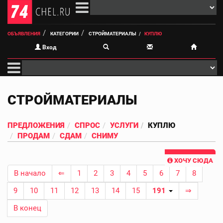
ОБЪЯВЛЕНИЯ
КАТЕГОРИИ
СТРОЙМАТЕРИАЛЫ
КУПЛЮ
Вход
СТРОЙМАТЕРИАЛЫ
ПРЕДЛОЖЕНИЯ
СПРОС
УСЛУГИ
КУПЛЮ
ПРОДАМ
СДАМ
СНИМУ
ХОЧУ СЮДА
В начало
⇐
1
2
3
4
5
6
7
8
9
10
11
12
13
14
15
191
⇒
В конец