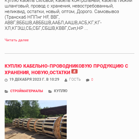
Куплю кабель силовой, кабель контрольный, кабель гибкий
шланговый, провод с хранения, невостребованный,
неликвид, остатки, новый, оптом, Дорого. Самовывоз
(Транскаб НППнг HF, ВВГ,
АВВГ,ВББШВ,АВББШВ,ААБЛ,ААШВ,АСБ,КГ,КГ-
ХЛ,КГЭШ,СБ,СБГ,СБШВ,КВВГ,Сип,НР ...
Читать далее
КУПЛЮ КАБЕЛЬНО-ПРОВОДНИКОВУЮ ПРОДУКЦИЮ С
ХРАНЕНИЯ, НОВУЮ,ОСТАТКИ
19 ДЕКАБРЯ 2023 Г. В 10:29
ГОСТЬ
0
КУПЛЮ
СТРОЙМАТЕРИАЛЫ