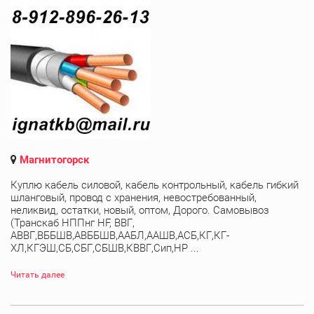
Магнитогорск
Куплю кабель силовой, кабель контрольный, кабель гибкий
шланговый, провод с хранения, невостребованный,
неликвид, остатки, новый, оптом, Дорого. Самовывоз
(Транскаб НППнг HF, ВВГ,
АВВГ,ВББШВ,АВББШВ,ААБЛ,ААШВ,АСБ,КГ,КГ-
ХЛ,КГЭШ,СБ,СБГ,СБШВ,КВВГ,Сип,НР ...
Читать далее