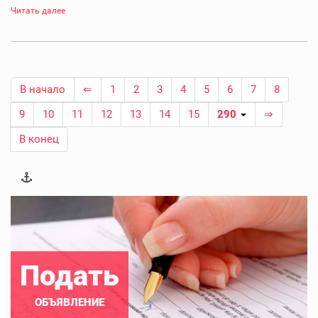
Читать далее
В начало
⇐
1
2
3
4
5
6
7
8
9
10
11
12
13
14
15
290
⇒
В конец
Подать
ОБЪЯВЛЕНИЕ