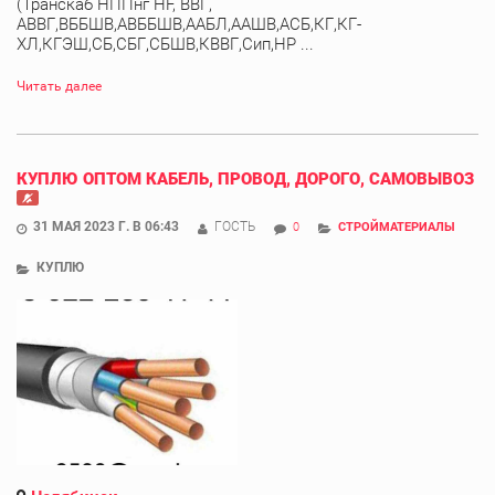
(Транскаб НППнг HF, ВВГ,
АВВГ,ВББШВ,АВББШВ,ААБЛ,ААШВ,АСБ,КГ,КГ-
ХЛ,КГЭШ,СБ,СБГ,СБШВ,КВВГ,Сип,НР ...
Читать далее
КУПЛЮ ОПТОМ КАБЕЛЬ, ПРОВОД, ДОРОГО, САМОВЫВОЗ
31 МАЯ 2023 Г. В 06:43
ГОСТЬ
0
СТРОЙМАТЕРИАЛЫ
КУПЛЮ