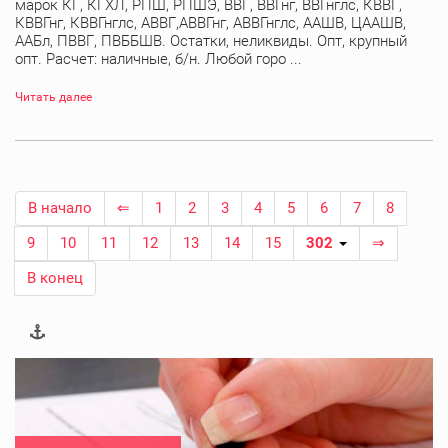
марок КГ, КГХЛ, РПШ, РПШЭ, ВВГ, ВВГнг, ВВГнглс, КВВГ,
КВВГнг, КВВГнглс, АВВГ,АВВГнг, АВВГнглс, ААШВ, ЦААШВ,
ААБл, ПВВГ, ПВББШВ. Остатки, неликвиды. Опт, крупный
опт. Расчет: наличные, б/н. Любой горо ...
Читать далее
В начало
⇐
1
2
3
4
5
6
7
8
9
10
11
12
13
14
15
302
⇒
В конец