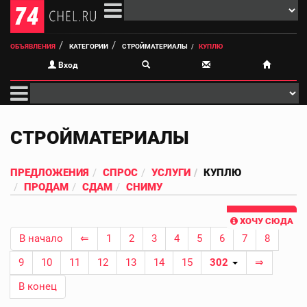
ОБЪЯВЛЕНИЯ
КАТЕГОРИИ
СТРОЙМАТЕРИАЛЫ
КУПЛЮ
Вход
СТРОЙМАТЕРИАЛЫ
ПРЕДЛОЖЕНИЯ
СПРОС
УСЛУГИ
КУПЛЮ
ПРОДАМ
СДАМ
СНИМУ
ХОЧУ СЮДА
В начало
⇐
1
2
3
4
5
6
7
8
9
10
11
12
13
14
15
302
⇒
В конец