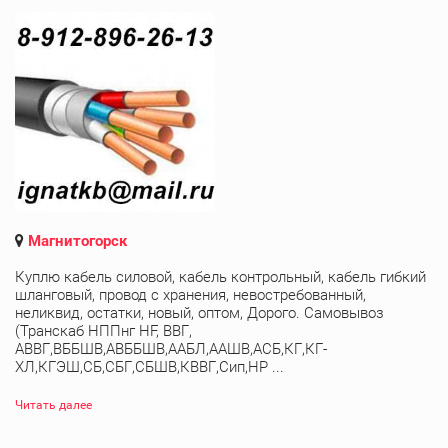
Магнитогорск
Куплю кабель силовой, кабель контрольный, кабель гибкий
шланговый, провод с хранения, невостребованный,
неликвид, остатки, новый, оптом, Дорого. Самовывоз
(Транскаб НППнг HF, ВВГ,
АВВГ,ВББШВ,АВББШВ,ААБЛ,ААШВ,АСБ,КГ,КГ-
ХЛ,КГЭШ,СБ,СБГ,СБШВ,КВВГ,Сип,НР ...
Читать далее