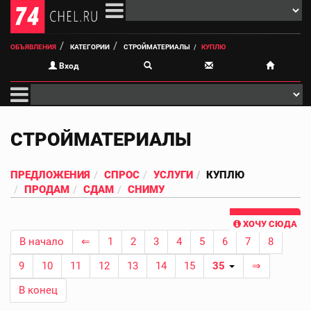
ОБЪЯВЛЕНИЯ
КАТЕГОРИИ
СТРОЙМАТЕРИАЛЫ
КУПЛЮ
Вход
СТРОЙМАТЕРИАЛЫ
ПРЕДЛОЖЕНИЯ
СПРОС
УСЛУГИ
КУПЛЮ
ПРОДАМ
СДАМ
СНИМУ
ХОЧУ СЮДА
В начало
⇐
1
2
3
4
5
6
7
8
9
10
11
12
13
14
15
35
⇒
В конец