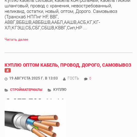
Куплю кабель силовой, кабель контрольный, кабель гибкий
шланговый, провод с хранения, невостребованный,
неликвид, остатки, новый, оптом, Дорого. Самовывоз
(Транскаб НППнг HF, ВВГ,
АВВГ,ВББШВ,АВББШВ,ААБЛ,ААШВ,АСБ,КГ,КГ-
ХЛ,КГЭШ,СБ,СБГ,СБШВ,КВВГ,Сип,НР ...
Читать далее
КУПЛЮ ОПТОМ КАБЕЛЬ, ПРОВОД, ДОРОГО, САМОВЫВОЗ
19 АВГУСТА 2025 Г. В 13:03
ГОСТЬ
0
КУПЛЮ
СТРОЙМАТЕРИАЛЫ