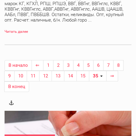
марок КГ, КГХЛ, РПШ, РПШЭ, ВВГ, ВВГнг, ВВГнглс, КВВГ,
КВВГнг, КВВГнглс, АВВГ,АВВГнг, АВВГнглс, ААШВ, ЦААШВ,
ААБл, ПВВГ, ПВББШВ. Остатки, неликвиды. Опт, крупный
опт. Расчет: наличные, б/н. Любой горо ...
Читать далее
В начало
⇐
1
2
3
4
5
6
7
8
9
10
11
12
13
14
15
35
⇒
В конец