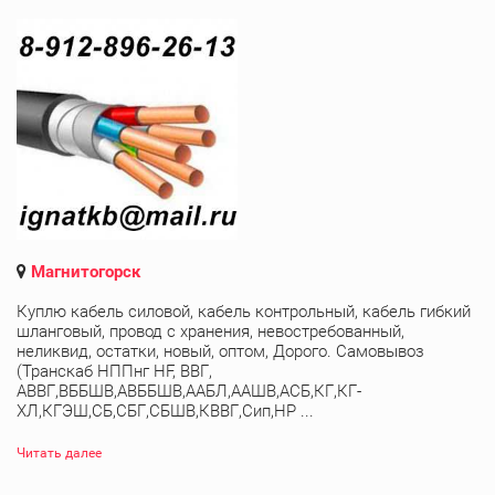
Магнитогорск
Куплю кабель силовой, кабель контрольный, кабель гибкий
шланговый, провод с хранения, невостребованный,
неликвид, остатки, новый, оптом, Дорого. Самовывоз
(Транскаб НППнг HF, ВВГ,
АВВГ,ВББШВ,АВББШВ,ААБЛ,ААШВ,АСБ,КГ,КГ-
ХЛ,КГЭШ,СБ,СБГ,СБШВ,КВВГ,Сип,НР ...
Читать далее