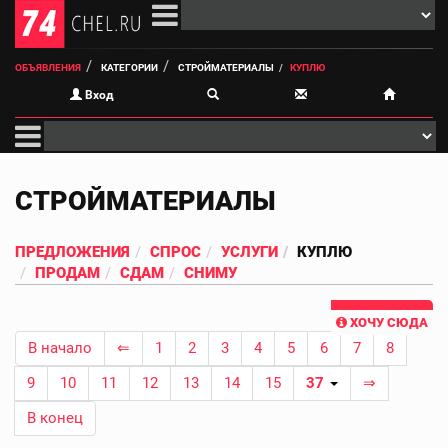
ОБЪЯВЛЕНИЯ
КАТЕГОРИИ
СТРОЙМАТЕРИАЛЫ
КУПЛЮ
Вход
СТРОЙМАТЕРИАЛЫ
ПРЕДЛОЖЕНИЯ
СПРОС
УСЛУГИ
КУПЛЮ
ПРОДАМ
СДАМ
СНИМУ
ХОЧУ СЮДА
В начало
⇐
1
2
3
4
5
6
7
8
9
10
11
12
13
14
15
37
⇒
В конец