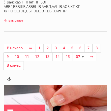
(Транскаб НППнг HF, ВВГ,
АВВГ,ВББШВ,АВББШВ,ААБЛ,ААШВ,АСБ,КГ,КГ-
ХЛ,КГЭШ,СБ,СБГ,СБШВ,КВВГ,Сип,НР ...
Читать далее
В начало
⇐
1
2
3
4
5
6
7
8
9
10
11
12
13
14
15
37
⇒
В конец