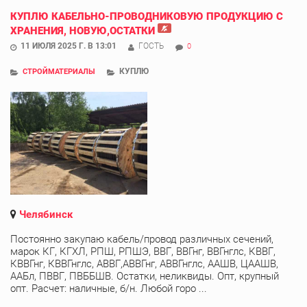
КУПЛЮ КАБЕЛЬНО-ПРОВОДНИКОВУЮ ПРОДУКЦИЮ С
ХРАНЕНИЯ, НОВУЮ,ОСТАТКИ
11 ИЮЛЯ 2025 Г. В 13:01
ГОСТЬ
0
КУПЛЮ
СТРОЙМАТЕРИАЛЫ
Челябинск
Постоянно закупаю кабель/провод различных сечений,
марок КГ, КГХЛ, РПШ, РПШЭ, ВВГ, ВВГнг, ВВГнглс, КВВГ,
КВВГнг, КВВГнглс, АВВГ,АВВГнг, АВВГнглс, ААШВ, ЦААШВ,
ААБл, ПВВГ, ПВББШВ. Остатки, неликвиды. Опт, крупный
опт. Расчет: наличные, б/н. Любой горо ...