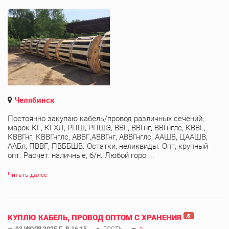
Челябинск
Постоянно закупаю кабель/провод различных сечений,
марок КГ, КГХЛ, РПШ, РПШЭ, ВВГ, ВВГнг, ВВГнглс, КВВГ,
КВВГнг, КВВГнглс, АВВГ,АВВГнг, АВВГнглс, ААШВ, ЦААШВ,
ААБл, ПВВГ, ПВББШВ. Остатки, неликвиды. Опт, крупный
опт. Расчет: наличные, б/н. Любой горо ...
Читать далее
КУПЛЮ КАБЕЛЬ, ПРОВОД ОПТОМ С ХРАНЕНИЯ
03 ИЮЛЯ 2025 Г. В 16:15
ГОСТЬ