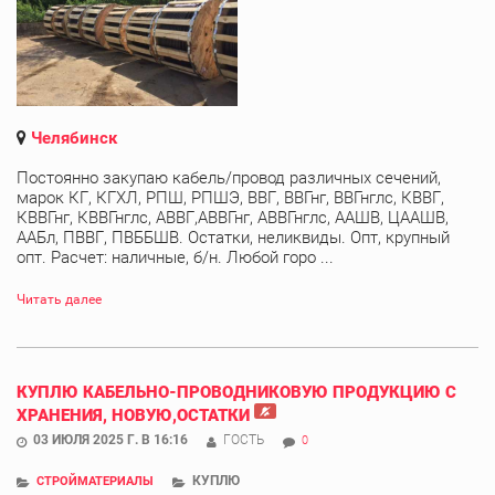
Челябинск
Постоянно закупаю кабель/провод различных сечений,
марок КГ, КГХЛ, РПШ, РПШЭ, ВВГ, ВВГнг, ВВГнглс, КВВГ,
КВВГнг, КВВГнглс, АВВГ,АВВГнг, АВВГнглс, ААШВ, ЦААШВ,
ААБл, ПВВГ, ПВББШВ. Остатки, неликвиды. Опт, крупный
опт. Расчет: наличные, б/н. Любой горо ...
Читать далее
КУПЛЮ КАБЕЛЬНО-ПРОВОДНИКОВУЮ ПРОДУКЦИЮ С
ХРАНЕНИЯ, НОВУЮ,ОСТАТКИ
03 ИЮЛЯ 2025 Г. В 16:16
ГОСТЬ
0
КУПЛЮ
СТРОЙМАТЕРИАЛЫ