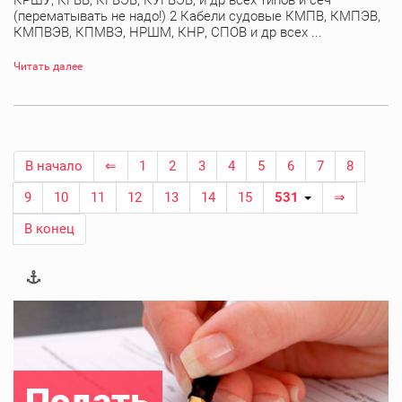
КРШУ, КГВВ, КГВЭВ, КУГВЭВ, и др всех типов и сеч
(перематывать не надо!) 2 Кабели судовые КМПВ, КМПЭВ,
КМПВЭВ, КПМВЭ, НРШМ, КНР, СПОВ и др всех ...
Читать далее
В начало
⇐
1
2
3
4
5
6
7
8
9
10
11
12
13
14
15
531
⇒
В конец
Подать