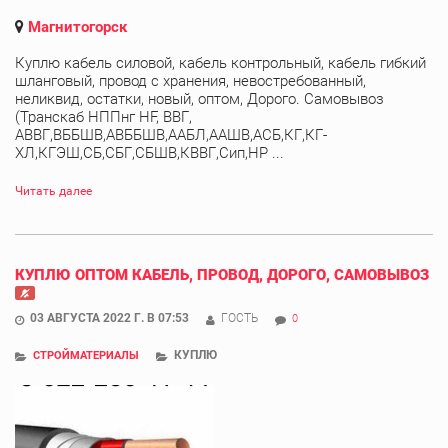
Магнитогорск
Куплю кабель силовой, кабель контрольный, кабель гибкий
шланговый, провод с хранения, невостребованный,
неликвид, остатки, новый, оптом, Дорого. Самовывоз
(Транскаб НППнг HF, ВВГ,
АВВГ,ВББШВ,АВББШВ,ААБЛ,ААШВ,АСБ,КГ,КГ-
ХЛ,КГЭШ,СБ,СБГ,СБШВ,КВВГ,Сип,НР ...
Читать далее
КУПЛЮ ОПТОМ КАБЕЛЬ, ПРОВОД, ДОРОГО, САМОВЫВОЗ
03 АВГУСТА 2022 Г. В 07:53
ГОСТЬ
0
КУПЛЮ
СТРОЙМАТЕРИАЛЫ