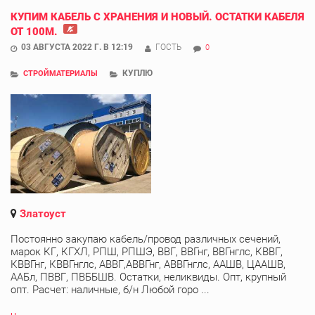
КУПИМ КАБЕЛЬ С ХРАНЕНИЯ И НОВЫЙ. ОСТАТКИ КАБЕЛЯ
ОТ 100М.
03 АВГУСТА 2022 Г. В 12:19
ГОСТЬ
0
КУПЛЮ
СТРОЙМАТЕРИАЛЫ
Златоуст
Постоянно закупаю кабель/провод различных сечений,
марок КГ, КГХЛ, РПШ, РПШЭ, ВВГ, ВВГнг, ВВГнглс, КВВГ,
КВВГнг, КВВГнглс, АВВГ,АВВГнг, АВВГнглс, ААШВ, ЦААШВ,
ААБл, ПВВГ, ПВББШВ. Остатки, неликвиды. Опт, крупный
опт. Расчет: наличные, б/н Любой горо ...