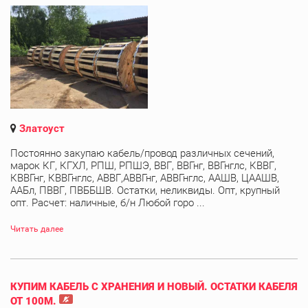
Златоуст
Постоянно закупаю кабель/провод различных сечений,
марок КГ, КГХЛ, РПШ, РПШЭ, ВВГ, ВВГнг, ВВГнглс, КВВГ,
КВВГнг, КВВГнглс, АВВГ,АВВГнг, АВВГнглс, ААШВ, ЦААШВ,
ААБл, ПВВГ, ПВББШВ. Остатки, неликвиды. Опт, крупный
опт. Расчет: наличные, б/н Любой горо ...
Читать далее
КУПИМ КАБЕЛЬ С ХРАНЕНИЯ И НОВЫЙ. ОСТАТКИ КАБЕЛЯ
ОТ 100М.