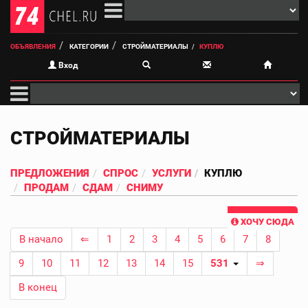
ОБЪЯВЛЕНИЯ
КАТЕГОРИИ
СТРОЙМАТЕРИАЛЫ
КУПЛЮ
Вход
СТРОЙМАТЕРИАЛЫ
ПРЕДЛОЖЕНИЯ
СПРОС
УСЛУГИ
КУПЛЮ
ПРОДАМ
СДАМ
СНИМУ
ХОЧУ СЮДА
В начало
⇐
1
2
3
4
5
6
7
8
9
10
11
12
13
14
15
531
⇒
В конец