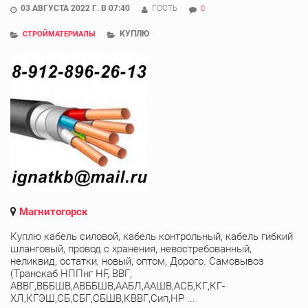
03 АВГУСТА 2022 Г. В 07:40
ГОСТЬ
0
КУПЛЮ
СТРОЙМАТЕРИАЛЫ
Магнитогорск
Куплю кабель силовой, кабель контрольный, кабель гибкий
шланговый, провод с хранения, невостребованный,
неликвид, остатки, новый, оптом, Дорого. Самовывоз
(Транскаб НППнг HF, ВВГ,
АВВГ,ВББШВ,АВББШВ,ААБЛ,ААШВ,АСБ,КГ,КГ-
ХЛ,КГЭШ,СБ,СБГ,СБШВ,КВВГ,Сип,НР ...