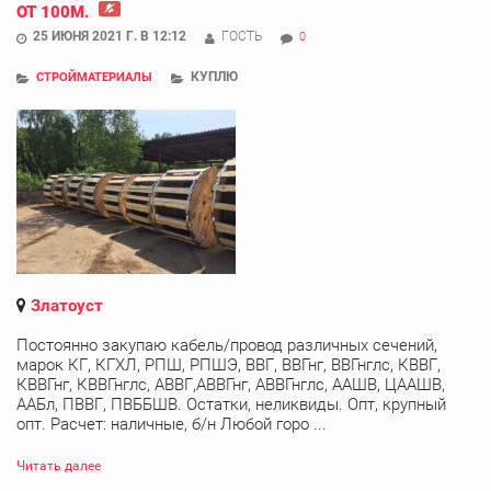
ОТ 100М.
25 ИЮНЯ 2021 Г. В 12:12
ГОСТЬ
0
КУПЛЮ
СТРОЙМАТЕРИАЛЫ
Златоуст
Постоянно закупаю кабель/провод различных сечений,
марок КГ, КГХЛ, РПШ, РПШЭ, ВВГ, ВВГнг, ВВГнглс, КВВГ,
КВВГнг, КВВГнглс, АВВГ,АВВГнг, АВВГнглс, ААШВ, ЦААШВ,
ААБл, ПВВГ, ПВББШВ. Остатки, неликвиды. Опт, крупный
опт. Расчет: наличные, б/н Любой горо ...
Читать далее