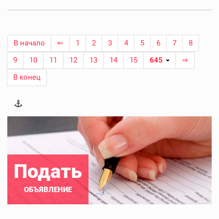
В начало
⇐
1
2
3
4
5
6
7
8
9
10
11
12
13
14
15
645
⇒
В конец
Подать
ОБЪЯВЛЕНИЕ