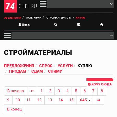
ОБЪЯВЛЕНИЯ
КАТЕГОРИИ
СТРОЙМАТЕРИАЛЫ
КУПЛЮ
Вход
СТРОЙМАТЕРИАЛЫ
ПРЕДЛОЖЕНИЯ
СПРОС
УСЛУГИ
КУПЛЮ
ПРОДАМ
СДАМ
СНИМУ
ХОЧУ СЮДА
В начало
⇐
1
2
3
4
5
6
7
8
9
10
11
12
13
14
15
645
⇒
В конец