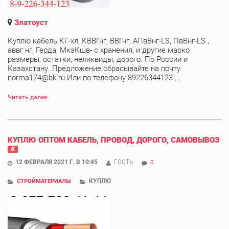
Златоуст
Куплю кабель КГ-хл, КВВГнг, ВВГнг, АПвВнг-LS, ПвВнг-LS ,
аввг нг, Герда, МкэКшв- с хранения, и другие марко
размеры, остатки, неликвиды, дорого. По России и
Казахстану. Предложение сбрасывайте на почту
norma174@bk.ru Или по телефону 89226344123 ...
Читать далее
КУПЛЮ ОПТОМ КАБЕЛЬ, ПРОВОД, ДОРОГО, САМОВЫВОЗ
12 ФЕВРАЛЯ 2021 Г. В 10:45
ГОСТЬ
0
КУПЛЮ
СТРОЙМАТЕРИАЛЫ