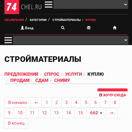
ОБЪЯВЛЕНИЯ
КАТЕГОРИИ
СТРОЙМАТЕРИАЛЫ
КУПЛЮ
Вход
СТРОЙМАТЕРИАЛЫ
ПРЕДЛОЖЕНИЯ
СПРОС
УСЛУГИ
КУПЛЮ
ПРОДАМ
СДАМ
СНИМУ
ХОЧУ СЮДА
В начало
⇐
1
2
3
4
5
6
7
8
9
10
11
12
13
14
15
662
⇒
В конец