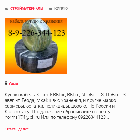
КУПЛЮ
СТРОЙМАТЕРИАЛЫ
Аша
Куплю кабель КГ-хл, КВВГнг, ВВГнг, АПвВнг-LS, ПвВнг-LS ,
аввг нг, Герда, МкэКшв- с хранения, и другие марко
размеры, остатки, неликвиды, дорого. По России и
Казахстану. Предложение сбрасывайте на почту
norma174@bk.ru Или по телефону 89226344123 ...
Читать далее