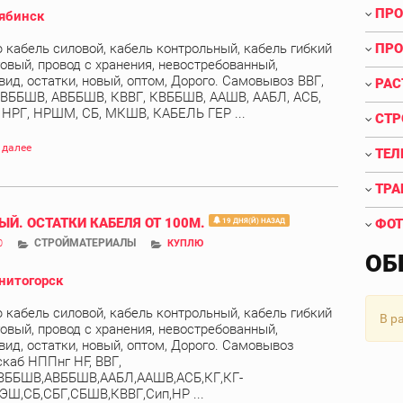
ПРО
ябинск
 кабель силовой, кабель контрольный, кабель гибкий
ПРО
овый, провод с хранения, невостребованный,
вид, остатки, новый, оптом, Дорого. Самовывоз ВВГ,
РАС
 ВББШВ, АВББШВ, КВВГ, КВББШВ, ААШВ, ААБЛ, АСБ,
, НРГ, НРШМ, СБ, МКШВ, КАБЕЛЬ ГЕР ...
СТР
 далее
ТЕЛ
ТРА
ЫЙ. ОСТАТКИ КАБЕЛЯ ОТ 100М.
19 ДНЯ(Й) НАЗАД
ФОТ
СТРОЙМАТЕРИАЛЫ
0
КУПЛЮ
ОБ
нитогорск
 кабель силовой, кабель контрольный, кабель гибкий
В р
овый, провод с хранения, невостребованный,
вид, остатки, новый, оптом, Дорого. Самовывоз
скаб НППнг HF, ВВГ,
ВББШВ,АВББШВ,ААБЛ,ААШВ,АСБ,КГ,КГ-
ЭШ,СБ,СБГ,СБШВ,КВВГ,Сип,НР ...