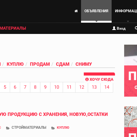
ОБЪЯВЛЕНИЯ
ИНФОРМАЦ
МАТЕРИАЛЫ
Вход
И
КУПЛЮ
ПРОДАМ
СДАМ
СНИМУ
П
ХОЧУ СЮДА
5
6
7
8
9
10
11
12
13
14
Ю ПРОДУКЦИЮ С ХРАНЕНИЯ, НОВУЮ,ОСТАТКИ
СТРОЙМАТЕРИАЛЫ
0
КУПЛЮ