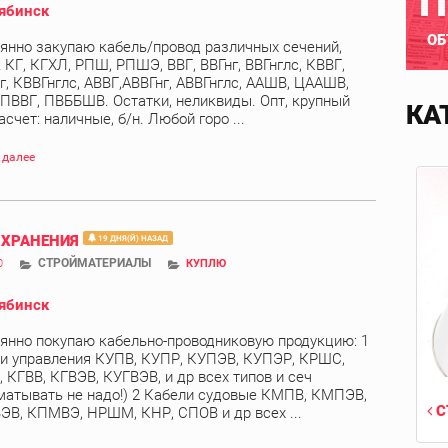
П
ябинск
ОБ
янно закупаю кабель/провод различных сечений,
 КГ, КГХЛ, РПШ, РПШЭ, ВВГ, ВВГнг, ВВГнглс, КВВГ,
г, КВВГнглс, АВВГ,АВВГнг, АВВГнглс, ААШВ, ЦААШВ,
 ПВВГ, ПВББШВ. Остатки, неликвиды. Опт, крупный
КА
асчет: наличные, б/н. Любой горо ...
 далее
 ХРАНЕНИЯ
19 ДНЯ(Й) НАЗАД
СТРОЙМАТЕРИАЛЫ
0
КУПЛЮ
ябинск
янно покупаю кабельно-проводниковую продукцию: 1
и управления КУПВ, КУПР, КУПЭВ, КУПЭР, КРШС,
 КГВВ, КГВЭВ, КУГВЭВ, и др всех типов и сеч
матывать не надо!) 2 Кабели судовые КМПВ, КМПЭВ,
С
В, КПМВЭ, НРШМ, КНР, СПОВ и др всех ...