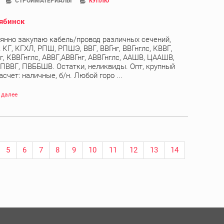
СТРОЙМАТЕРИАЛЫ
КУПЛЮ
ябинск
янно закупаю кабель/провод различных сечений,
 КГ, КГХЛ, РПШ, РПШЭ, ВВГ, ВВГнг, ВВГнглс, КВВГ,
г, КВВГнглс, АВВГ,АВВГнг, АВВГнглс, ААШВ, ЦААШВ,
 ПВВГ, ПВББШВ. Остатки, неликвиды. Опт, крупный
асчет: наличные, б/н. Любой горо ...
 далее
5
6
7
8
9
10
11
12
13
14