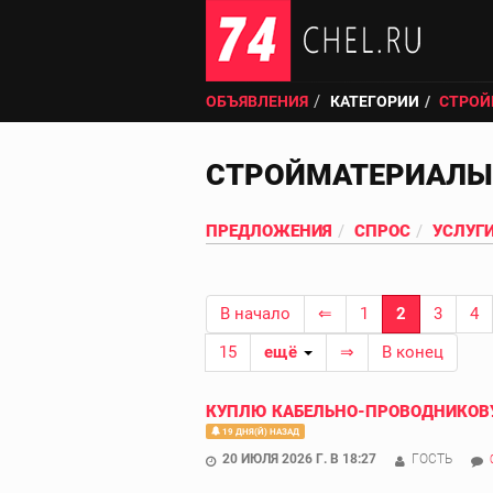
ОБЪЯВЛЕНИЯ
КАТЕГОРИИ
СТРОЙ
СТРОЙМАТЕРИАЛЫ
ПРЕДЛОЖЕНИЯ
СПРОС
УСЛУГ
В начало
⇐
1
2
3
4
15
ещё
⇒
В конец
КУПЛЮ КАБЕЛЬНО-ПРОВОДНИКОВУ
19 ДНЯ(Й) НАЗАД
20 ИЮЛЯ 2026 Г. В 18:27
ГОСТЬ