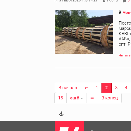
31 МАЯ 2026 Г. В 14:27
ГОСТЬ
0
Чел
Посто
марок
КВВГн
ААБл,
опт. Р
Читать
В начало
⇐
1
2
3
4
15
ещё
⇒
В конец