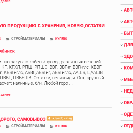
 далее
АВТ
АВТ
Ю ПРОДУКЦИЮ С ХРАНЕНИЯ, НОВУЮ,ОСТАТКИ
БЫТ
СТРОЙМАТЕРИАЛЫ
0
КУПЛЮ
ДЛЯ
ябинск
ЗДО
янно закупаю кабель/провод различных сечений,
 КГ, КГХЛ, РПШ, РПШЭ, ВВГ, ВВГнг, ВВГнглс, КВВГ,
КО
г, КВВГнглс, АВВГ,АВВГнг, АВВГнглс, ААШВ, ЦААШВ,
 ПВВГ, ПВББШВ. Остатки, неликвиды. Опт, крупный
МЕБ
асчет: наличные, б/н. Любой горо ...
НЕ
 далее
ОБР
ОДЕ
ДОРОГО, САМОВЫВОЗ
19 ДНЯ(Й) НАЗАД
ОТД
СТРОЙМАТЕРИАЛЫ
0
КУПЛЮ