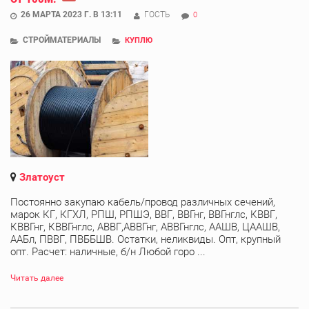
26 МАРТА 2023 Г. В 13:11
ГОСТЬ
0
СТРОЙМАТЕРИАЛЫ
КУПЛЮ
Златоуст
Постоянно закупаю кабель/провод различных сечений,
марок КГ, КГХЛ, РПШ, РПШЭ, ВВГ, ВВГнг, ВВГнглс, КВВГ,
КВВГнг, КВВГнглс, АВВГ,АВВГнг, АВВГнглс, ААШВ, ЦААШВ,
ААБл, ПВВГ, ПВББШВ. Остатки, неликвиды. Опт, крупный
опт. Расчет: наличные, б/н Любой горо ...
Читать далее