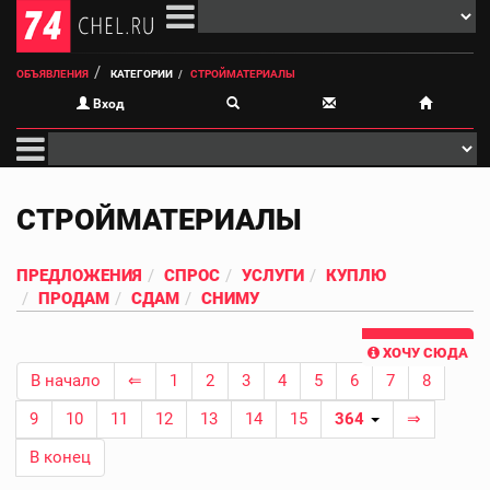
ОБЪЯВЛЕНИЯ
КАТЕГОРИИ
СТРОЙМАТЕРИАЛЫ
Вход
СТРОЙМАТЕРИАЛЫ
ПРЕДЛОЖЕНИЯ
СПРОС
УСЛУГИ
КУПЛЮ
ПРОДАМ
СДАМ
СНИМУ
ХОЧУ СЮДА
В начало
⇐
1
2
3
4
5
6
7
8
9
10
11
12
13
14
15
364
⇒
В конец