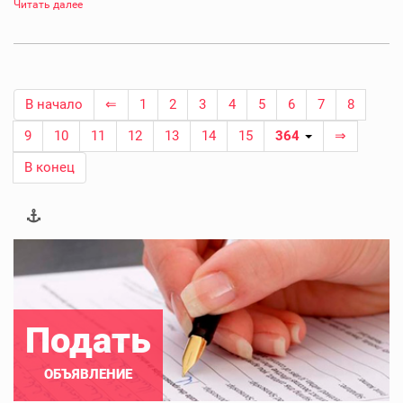
Читать далее
В начало
⇐
1
2
3
4
5
6
7
8
9
10
11
12
13
14
15
364
⇒
В конец
Подать
ОБЪЯВЛЕНИЕ