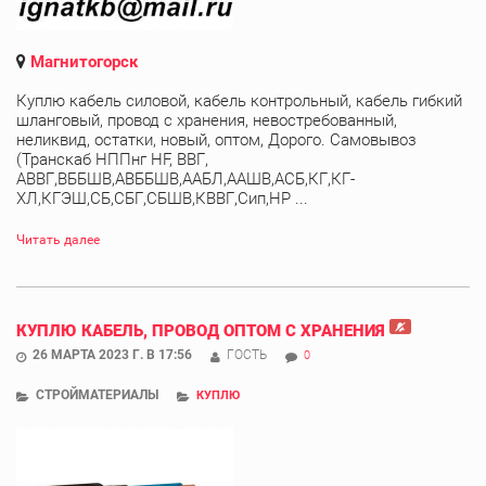
Магнитогорск
Куплю кабель силовой, кабель контрольный, кабель гибкий
шланговый, провод с хранения, невостребованный,
неликвид, остатки, новый, оптом, Дорого. Самовывоз
(Транскаб НППнг HF, ВВГ,
АВВГ,ВББШВ,АВББШВ,ААБЛ,ААШВ,АСБ,КГ,КГ-
ХЛ,КГЭШ,СБ,СБГ,СБШВ,КВВГ,Сип,НР ...
Читать далее
КУПЛЮ КАБЕЛЬ, ПРОВОД ОПТОМ С ХРАНЕНИЯ
26 МАРТА 2023 Г. В 17:56
ГОСТЬ
0
СТРОЙМАТЕРИАЛЫ
КУПЛЮ