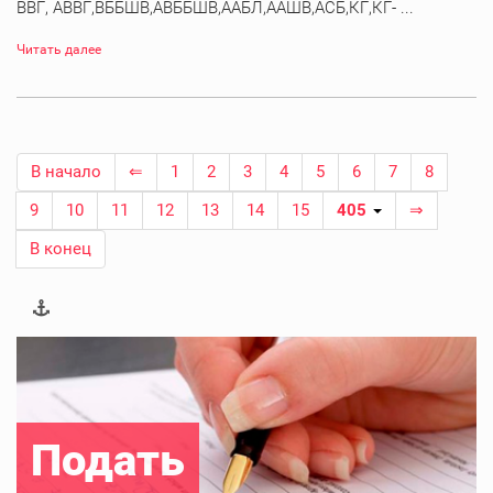
ВВГ, АВВГ,ВББШВ,АВББШВ,ААБЛ,ААШВ,АСБ,КГ,КГ- ...
Читать далее
В начало
⇐
1
2
3
4
5
6
7
8
9
10
11
12
13
14
15
405
⇒
В конец
Подать