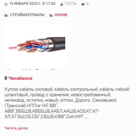
15 ЯНВАРЯ 2023 Г. В 17:30
ГОСТЬ
0
СТРОЙМАТЕРИАЛЫ
КУПЛЮ
Челябинск
Куплю кабель силовой, кабель контрольный, кабель гибкий
шланговый, провод с хранения, невостребованный,
неликвид, остатки, новый, оптом, Дорого. Самовывоз
(Транскаб НППнг HF, ВВГ,
АВВГ,ВББШВ,АВББШВ,ААБЛ,ААШВ,АСБ,КГ,КГ-
ХЛ,КГЭШ,СБ,СБГ,СБШВ,КВВГ,Сип,НРГ ...
Читать далее