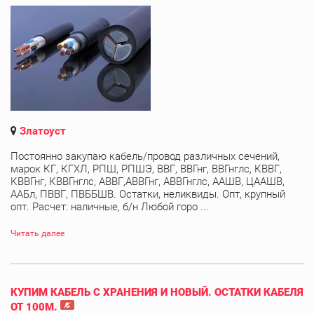
Златоуст
Постоянно закупаю кабель/провод различных сечений,
марок КГ, КГХЛ, РПШ, РПШЭ, ВВГ, ВВГнг, ВВГнглс, КВВГ,
КВВГнг, КВВГнглс, АВВГ,АВВГнг, АВВГнглс, ААШВ, ЦААШВ,
ААБл, ПВВГ, ПВББШВ. Остатки, неликвиды. Опт, крупный
опт. Расчет: наличные, б/н Любой горо ...
Читать далее
КУПИМ КАБЕЛЬ С ХРАНЕНИЯ И НОВЫЙ. ОСТАТКИ КАБЕЛЯ
ОТ 100М.