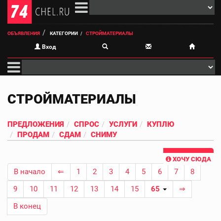
ОБЪЯВЛЕНИЯ
КАТЕГОРИИ
СТРОЙМАТЕРИАЛЫ
Вход
СТРОЙМАТЕРИАЛЫ
ПРЕДЛОЖЕНИЯ
СПРОС
УСЛУГИ
КУПЛЮ
ПРОДАМ
СДАМ
СНИМУ
ХОЧУ СЮДА
В начало
⇐
1
2
3
4
5
6
7
8
9
10
11
12
13
14
15
65
⇒
В конец