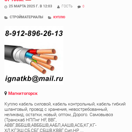
25 МАРТА 2025 Г. В 12:03
ГОСТЬ
0
СТРОЙМАТЕРИАЛЫ
КУПЛЮ
Магнитогорск
Куплю кабель силовой, кабель контрольный, кабель гибкий
шланговый, провод с хранения, невостребованный,
неликвид, остатки, новый, оптом, Дорого. Самовывоз
(Транскаб НППнг HF, ВВГ,
АВВГ,ВББШВ,АВББШВ,ААБЛ,ААШВ,АСБ,КГ,КГ-
ХЛ,КГЭШ,СБ,СБГ,СБШВ,КВВГ,Сип,НР ...