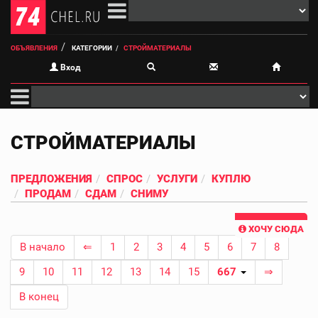
ОБЪЯВЛЕНИЯ
КАТЕГОРИИ
СТРОЙМАТЕРИАЛЫ
Вход
СТРОЙМАТЕРИАЛЫ
ПРЕДЛОЖЕНИЯ
СПРОС
УСЛУГИ
КУПЛЮ
ПРОДАМ
СДАМ
СНИМУ
ХОЧУ СЮДА
В начало
⇐
1
2
3
4
5
6
7
8
9
10
11
12
13
14
15
667
⇒
В конец