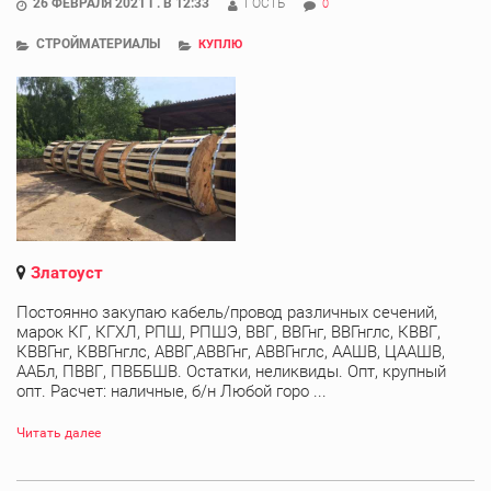
26 ФЕВРАЛЯ 2021 Г. В 12:33
ГОСТЬ
0
СТРОЙМАТЕРИАЛЫ
КУПЛЮ
Златоуст
Постоянно закупаю кабель/провод различных сечений,
марок КГ, КГХЛ, РПШ, РПШЭ, ВВГ, ВВГнг, ВВГнглс, КВВГ,
КВВГнг, КВВГнглс, АВВГ,АВВГнг, АВВГнглс, ААШВ, ЦААШВ,
ААБл, ПВВГ, ПВББШВ. Остатки, неликвиды. Опт, крупный
опт. Расчет: наличные, б/н Любой горо ...
Читать далее