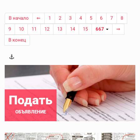
В начало
⇐
1
2
3
4
5
6
7
8
9
10
11
12
13
14
15
667
⇒
В конец
Подать
ОБЪЯВЛЕНИЕ