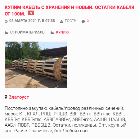
КУПИМ КАБЕЛЬ С ХРАНЕНИЯ И НОВЫЙ. ОСТАТКИ КАБЕЛЯ
ОТ 100М.
03 МАРТА 2021 Г. В 07:58
ГОСТЬ
0
СТРОЙМАТЕРИАЛЫ
КУПЛЮ
Златоуст
Постоянно закупаю кабель/провод различных сечений,
марок КГ, КГХЛ, РПШ, РПШЭ, ВВГ, ВВГнг, ВВГнглс, КВВГ,
КВВГнг, КВВГнглс, АВВГ,АВВГнг, АВВГнглс, ААШВ, ЦААШВ,
ААБл, ПВВГ, ПВББШВ. Остатки, неликвиды. Опт, крупный
опт. Расчет: наличные, б/н Любой горо ...