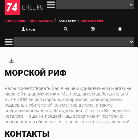
СПРАВОЧНИК
ОРГАНИЗАЦИИ
КАТЕГОРИИ
МОРСКОЙ РИФ
Вход
МОРСКОЙ РИФ
Рады приветствовать Вас в нашем удивительном магазине
морской аквариумистики. Мы предлагаем действительно
БОЛЬШОЙ выбор морских аквариумов, разнообразных
подводных обитателей, элементов декора, а также
специализированного оборудования. И то, что Вы видите в
каталоге – еще не предел! Наш ассортимент постоянно
пополняется и обновляется, а цены остаются доступными!
КОНТАКТЫ