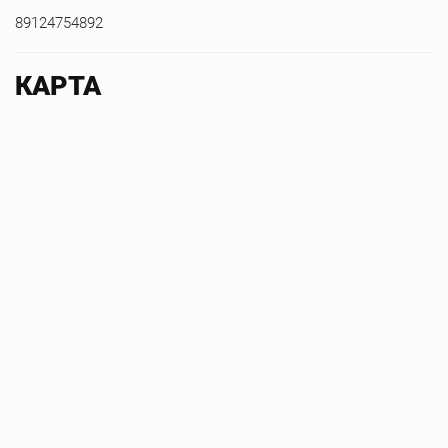
89124754892
КАРТА