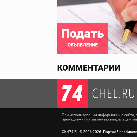
Подать
ОБЪЯВЛЕНИЕ
КОММЕНТАРИИ
При использовании информации с сайта, сс
принадлежит их законным владельцам, авт
Chel74.Ru ©
2006-2026
. Портал Челябинск