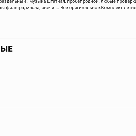
раздельный , музыка штатная, пробег родной, любые проверки.
ны фильтра, масла, свечи ... Все оригинальное.Комплект летн
НЫЕ