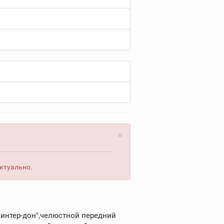
×
актуально.
 "интер-дон",челюстной передний