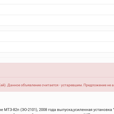
ей). Данное объявление считается - устаревшим. Предложение не 
е МТЗ-82п (ЭО-2101), 2008 года выпуска,усиленная установка