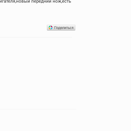
игателя,новый передний нож,есть