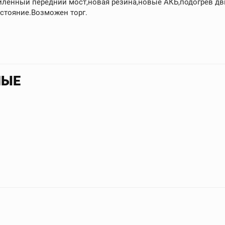
иленный передний мост,новая резина,новые АКБ,подогрев дв
стояние.Возможен торг.
НЫЕ