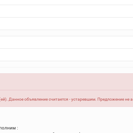
ей). Данное объявление считается - устаревшим. Предложение не 
полним :