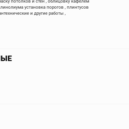
раску потолков и стен , облицовку кафелем
, линолиума установка порогов , плинтусов
антехнические и другие работы ,
НЫЕ