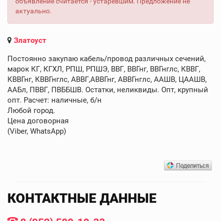
объявление считается - устаревшим. Предложение не
актуально.
Златоуст
Постоянно закупаю кабель/провод различных сечений,
марок КГ, КГХЛ, РПШ, РПШЭ, ВВГ, ВВГнг, ВВГнглс, КВВГ,
КВВГнг, КВВГнглс, АВВГ,АВВГнг, АВВГнглс, ААШВ, ЦААШВ,
ААБл, ПВВГ, ПВББШВ. Остатки, неликвиды. Опт, крупный
опт. Расчет: наличные, б/н
Любой город.
Цена договорная
(Viber, WhatsApp)
КОНТАКТНЫЕ ДАННЫЕ