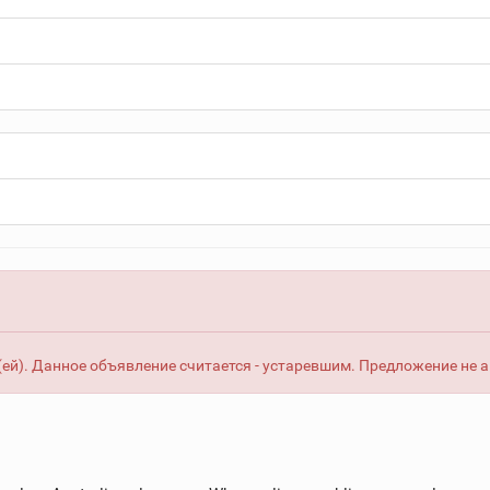
ей). Данное объявление считается - устаревшим. Предложение не 