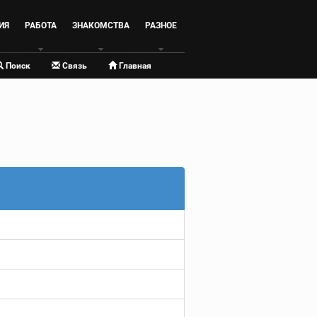
ИЯ
РАБОТА
ЗНАКОМСТВА
РАЗНОЕ
Поиск
Связь
Главная