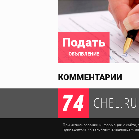
Подать
ОБЪЯВЛЕНИЕ
КОММЕНТАРИИ
При использовании информации с сайта, сс
принадлежит их законным владельцам, авт