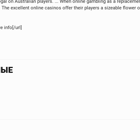
gal on Australian players. ... When online gambling as a replacement 
 The excellent online casinos offer their players a sizeable flower o
 info[/url]
НЫЕ