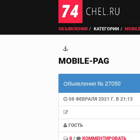
ОБЪЯВЛЕНИЯ
КАТЕГОРИИ
MOBIL
MOBILE-PAG
Объявление № 27050
08 ФЕВРАЛЯ 2021 Г. В 21:13
ГОСТЬ
0
/
КОММЕНТИРОВАТЬ