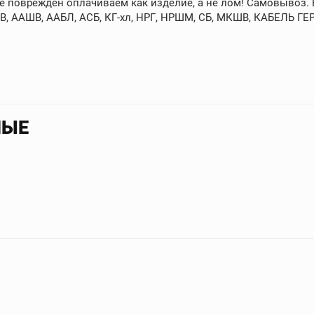
не поврежден оплачиваем как изделие, а не лом! Самовывоз. 
, ААШВ, ААБЛ, АСБ, КГ-хл, НРГ, НРШМ, СБ, МКШВ, КАБЕЛЬ ГЕ
НЫЕ