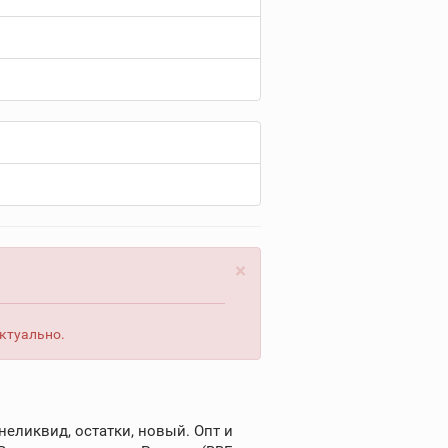
×
актуально.
еликвид, остатки, новый. Опт и