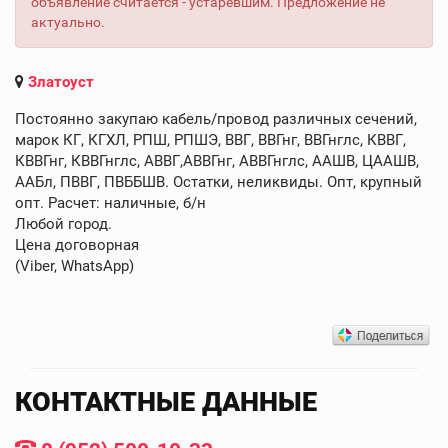
объявление считается - устаревшим. Предложение не
актуально.
Златоуст
Постоянно закупаю кабель/провод различных сечений,
марок КГ, КГХЛ, РПШ, РПШЭ, ВВГ, ВВГнг, ВВГнглс, КВВГ,
КВВГнг, КВВГнглс, АВВГ,АВВГнг, АВВГнглс, ААШВ, ЦААШВ,
ААБл, ПВВГ, ПВББШВ. Остатки, неликвиды. Опт, крупный
опт. Расчет: наличные, б/н
Любой город.
Цена договорная
(Viber, WhatsApp)
КОНТАКТНЫЕ ДАННЫЕ