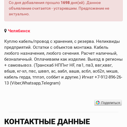
Со дня добавления прошло
1698
дня(ей). Данное
объявление считается - устаревшим. Предложение не
актуально.
Челябинск
Куплю кабель/провод с хранения, с резерва. Неликвиды
предприятий. Остатки с объектов монтажа. Кабель
любого назначения, любого сечения. Расчет наличный,
безналичный. Оплачиваем как изделие. Выезд в регионы
+ cамовывоз. (Транскаб НППнг HF, пв1, пв3, ввг,кввг,
вбшв, кг-хл, пвс, шввп, ас, аабл, аашв, асбл, асб2л, мкшв,
кабель герда, тппэп, соббит и другие.) Игнат +7-912-896-26-
13 (Viber,Whatsapp,Telegram)
КОНТАКТНЫЕ ДАННЫЕ