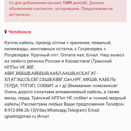
Со дня добавления прошло
1689
дня(ей). Данное
объявление считается - устаревшим. Предложение не
актуально.
Челябинск
Куплю кабель, провод оптом с хранения, лежалый,
неликвиды, монтажные остатки, с Госрезерва, с
Росрезерва. Крупный опт. Оплата нал, б/нал. Наш вывоз
из любого региона России и Казахстана! (Транскаб
НППнг HF, ВВГ,
АВВГ,ВББШВ,АВББШВ,ААБЛ,ААШВ,АСБ,КГ,КГ-
ХЛ,КГЭШ,СБ,СБГ,СБШВ,КВВГ,Сип,НРГ, МКШВ, КАБЕЛЬ
ГЕРДА, ТППЭП, СОББИТ и т.д) (Вниманию ломовиков!
Очень дорого покупаем алюминиевый кабель, а также
мкэш, герда, Транскаб НППнг HF, соббит и тонкий медный
кабель) Рассмотрим любые Ваши предложения Телефон:
8-912-896-26-13(Viber,Whatsapp,Telegram) Email:
ignatkb@mail.ru Игнат