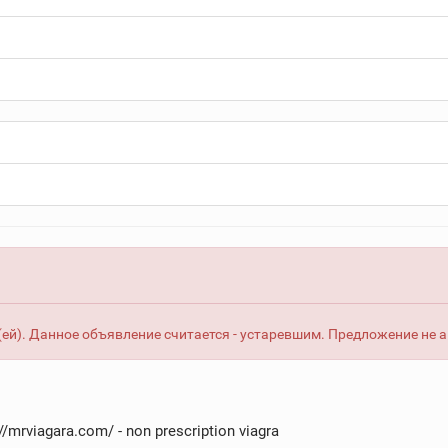
ей). Данное объявление считается - устаревшим. Предложение не 
//mrviagara.com/ - non prescription viagra