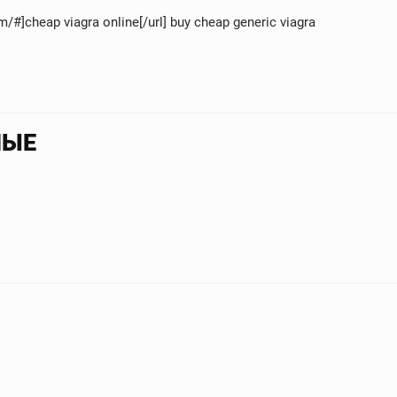
m/#]cheap viagra online[/url] buy cheap generic viagra
НЫЕ