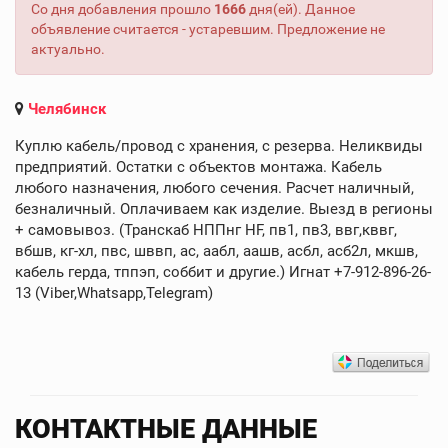
Со дня добавления прошло
1666
дня(ей). Данное
объявление считается - устаревшим. Предложение не
актуально.
Челябинск
Куплю кабель/провод с хранения, с резерва. Неликвиды
предприятий. Остатки с объектов монтажа. Кабель
любого назначения, любого сечения. Расчет наличный,
безналичный. Оплачиваем как изделие. Выезд в регионы
+ cамовывоз. (Транскаб НППнг HF, пв1, пв3, ввг,кввг,
вбшв, кг-хл, пвс, шввп, ас, аабл, аашв, асбл, асб2л, мкшв,
кабель герда, тппэп, соббит и другие.) Игнат +7-912-896-26-
13 (Viber,Whatsapp,Telegram)
КОНТАКТНЫЕ ДАННЫЕ