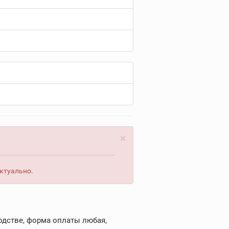
×
актуально.
одстве, форма оплаты любая,