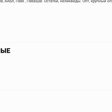
, ААБл, ПВВГ, ПВББШВ. Остатки, неликвиды. Опт, крупный опт
НЫЕ