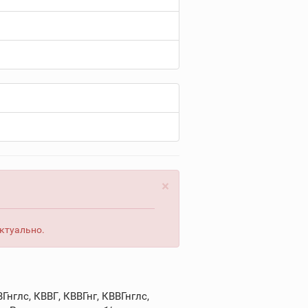
×
актуально.
нглс, КВВГ, КВВГнг, КВВГнглс,